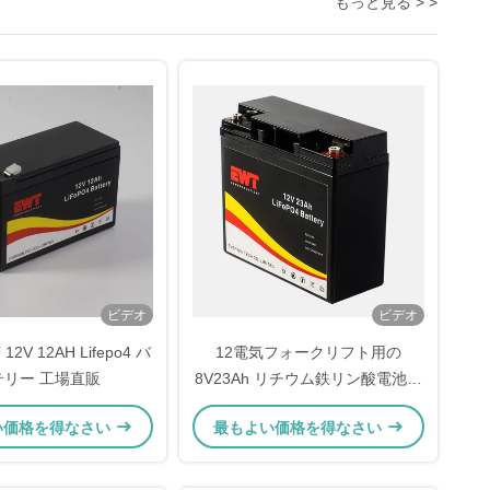
もっと見る > >
ビデオ
ビデオ
V 12AH Lifepo4 バ
12電気フォークリフト用の
テリー 工場直販
8V23Ah リチウム鉄リン酸電池パ
ック
い価格を得なさい
最もよい価格を得なさい