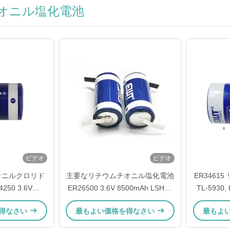
オニル塩化電池
ビデオ
ビデオ
チオニルクロリド
主要なリチウムチオニル塩化電池
ER34615
4250 3.6V
ER26500 3.6V 8500mAh LSH14
TL-5930,
TL-4902、TLL-
リチウム電池
XL-200F, 
得なさい
最もよい価格を得なさい
最もよ
XL-050F、SB-
D
-2150