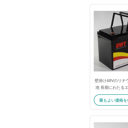
壁掛け48Vのリチ
池 長期にわたる
のための究極
最もよい価格を