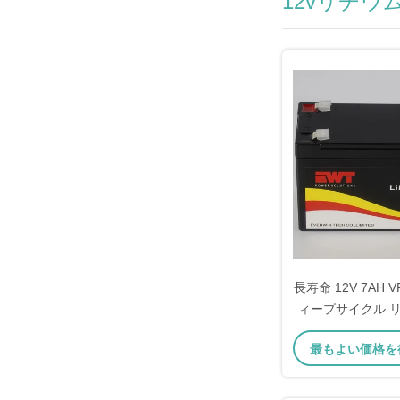
12vリチウ
長寿命 12V 7AH VR
ィープサイクル 
酸電池パ
最もよい価格を