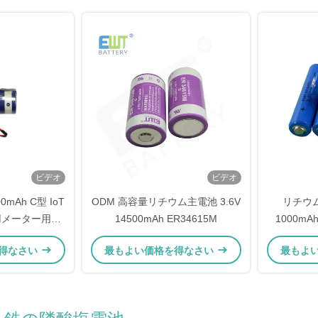
ビデオ
ビデオ
00mAh C型 IoT
ODM 高容量リチウム主電池 3.6V
リチウ
用メーター用リ
14500mAh ER34615M
1000mAh
電池
得なさい
最もよい価格を得なさい
最もよ