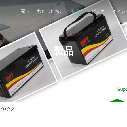
家へ
わたしたち に つい て
ビデオ
製品
イベン
製品
ンで プロダクト