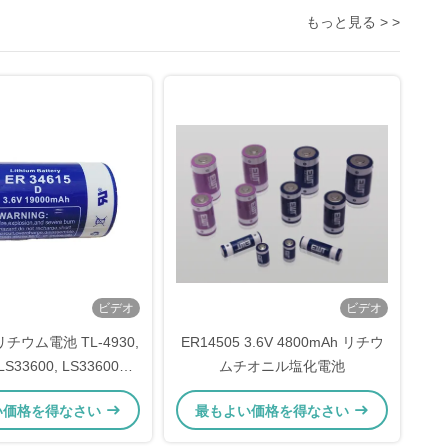
もっと見る > >
ビデオ
ビデオ
 リチウム電池 TL-4930,
ER14505 3.6V 4800mAh リチウ
 LS33600, LS33600C,
ムチオニル塩化電池
XL-205F, SB-D01, SB-
い価格を得なさい
最もよい価格を得なさい
02, PT-2300