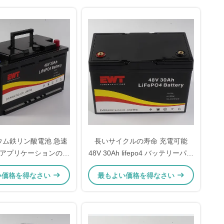
チウム鉄リン酸電池 急速
長いサイクルの寿命 充電可能
アプリケーションのた
48V 30Ah lifepo4 バッテリーパッ
の幅広い範囲
ク スクーター Eバイク ゴルフカ
い価格を得なさい
最もよい価格を得なさい
ー