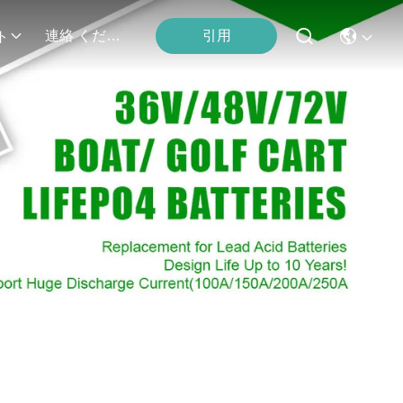
引用
連絡 ください
ト