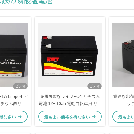
ム鉄の隣酸塩電池
ビデオ
ビデオ
LA Lifepo4 デ
充電可能なライフPO4 リチウム
迅速な出荷 12
リチウム鉄リン
電池 12v 10ah 電動自転車用 リチ
ッ
ック
ウム鉄リン酸電池パック
得なさい
最もよい価格を得なさい
最もよ