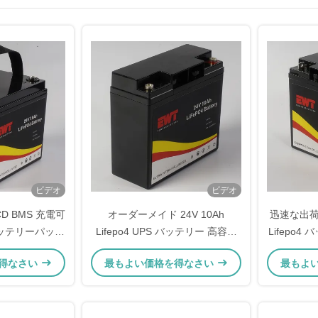
ビデオ
ビデオ
LCD BMS 充電可
オーダーメイド 24V 10Ah
迅速な出荷 I
ッテリーパック
Lifepo4 UPS バッテリー 高容量
Lifepo
ートゥース
フォークリフト用
得なさい
最もよい価格を得なさい
最もよ