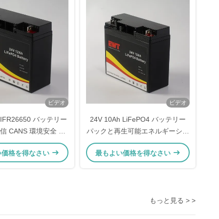
ビデオ
ビデオ
H IFR26650 バッテリー
24V 10Ah LiFePO4 バッテリー
 CANS 環境安全 CE
パックと再生可能エネルギーシス
認証 長寿命
テムのためのBMS
い価格を得なさい
最もよい価格を得なさい
もっと見る > >