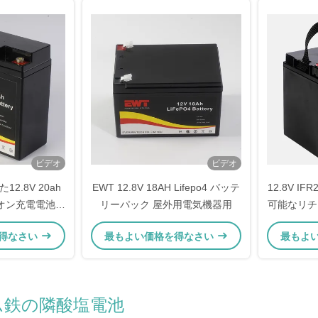
ビデオ
ビデオ
2.8V 20ah
EWT 12.8V 18AH Lifepo4 バッテ
12.8V IF
イオン充電電池パ
リーパック 屋外用電気機器用
可能なリチウ
チウム
得なさい
最もよい価格を得なさい
最もよ
ム鉄の隣酸塩電池