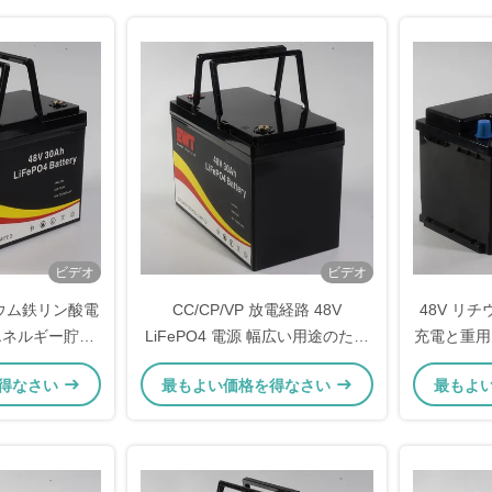
ビデオ
ビデオ
ウム鉄リン酸電
CC/CP/VP 放電経路 48V
48V リ
エネルギー貯蔵
LiFePO4 電源 幅広い用途のため
充電と重用
の解決策
の高速充電能力
め
得なさい
最もよい価格を得なさい
最もよ