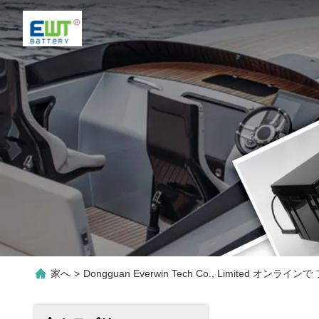
家へ
>
Dongguan Everwin Tech Co., Limited オンライ