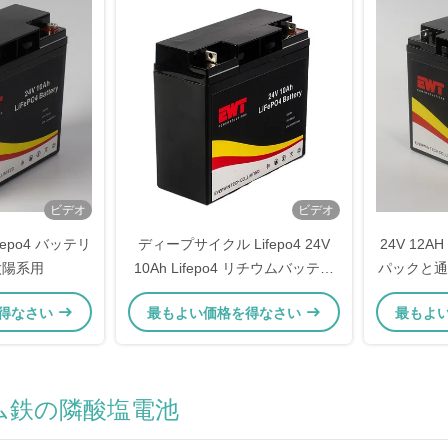
ビデオ
ビデオ
ifepo4 バッテリ
ディープサイクル Lifepo4 24V
24V 12A
太陽系用
10Ah Lifepo4 リチウムバッテリ
パックと通信
ー
得なさい
最もよい価格を得なさい
最もよ
ウム鉄の隣酸塩電池