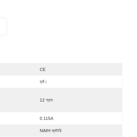
CE
হ্যাঁ।
12 গ্রাম
:
0.115A
NiMH ব্যাটারি