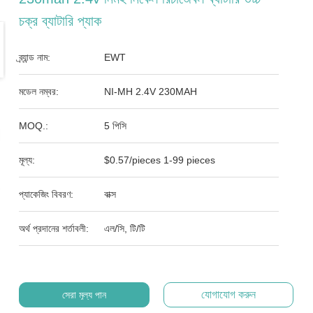
চক্র ব্যাটারি প্যাক
ব্র্যান্ড নাম:
EWT
মডেল নম্বর:
NI-MH 2.4V 230MAH
MOQ.:
5 পিসি
মূল্য:
$0.57/pieces 1-99 pieces
প্যাকেজিং বিবরণ:
বাক্স
অর্থ প্রদানের শর্তাবলী:
এল/সি, টি/টি
যোগাযোগ করুন
সেরা মূল্য পান