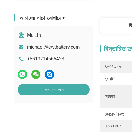
আমাদের সাথে যোগাযোগ
ব
Mr. Lin
michael@ewtbattery.com
বিস্তারিত ত
+8613714565423
উৎপত্তি স্থল:
গ্যারান্টি:
যোগাযোগ করুন
আবেদন:
স্টোরেজ টাইপ:
স্রাবের হার: