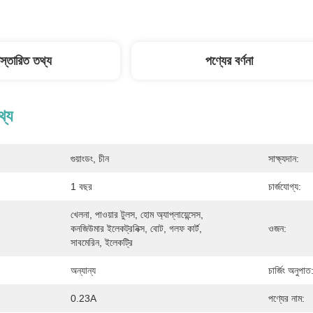
িস্তারিত তথ্য
পণ্যের বর্ণনা
থ্য
গুয়াংডং, চীন
সাক্ষ্যদান:
1 বছর
চার্জযোগ্য:
খেলনা, পাওয়ার টুলস, হোম অ্যাপ্লায়েন্সেস, 
কনজিউমার ইলেকট্রনিক্স, বোট, গলফ কার্ট, 
ওজন:
সাবমেরিন, ইলেকট্রি
অন্যান্য
চার্জিং অনুপাত
0.23A
পণ্যের নাম: