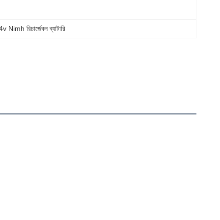
4v Nimh রিচার্জেবল ব্যাটারি