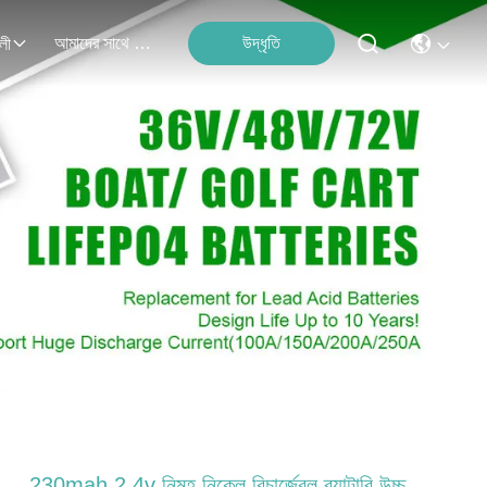
আমাদের সাথে যোগাযোগ
উদ্ধৃতি
লী
230mah 2.4v নিমহ নিকেল রিচার্জেবল ব্যাটারি উচ্চ