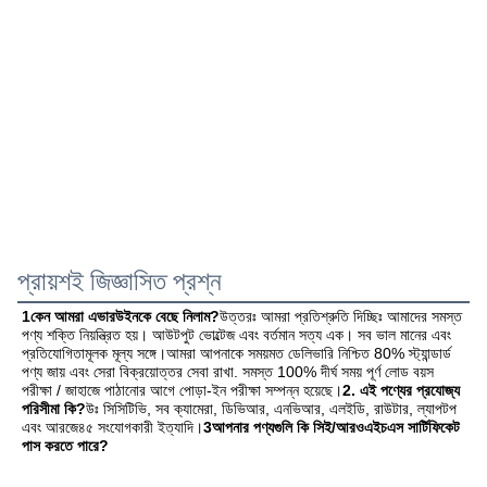
প্রায়শই জিজ্ঞাসিত প্রশ্ন
1কেন আমরা এভারউইনকে বেছে নিলাম?
উত্তরঃ আমরা প্রতিশ্রুতি দিচ্ছিঃ আমাদের সমস্ত 
পণ্য শক্তি নিয়ন্ত্রিত হয়। আউটপুট ভোল্টেজ এবং বর্তমান সত্য এক। সব ভাল মানের এবং 
প্রতিযোগিতামূলক মূল্য সঙ্গে।আমরা আপনাকে সময়মত ডেলিভারি নিশ্চিত 80% স্ট্যান্ডার্ড 
পণ্য জায় এবং সেরা বিক্রয়োত্তর সেবা রাখা. সমস্ত 100% দীর্ঘ সময় পূর্ণ লোড বয়স 
পরীক্ষা / জাহাজে পাঠানোর আগে পোড়া-ইন পরীক্ষা সম্পন্ন হয়েছে।
2. এই পণ্যের প্রযোজ্য 
পরিসীমা কি?
উঃ সিসিটিভি, সব ক্যামেরা, ডিভিআর, এনভিআর, এলইডি, রাউটার, ল্যাপটপ 
এবং আরজে৪৫ সংযোগকারী ইত্যাদি।
3আপনার পণ্যগুলি কি সিই/আরওএইচএস সার্টিফিকেট 
পাস করতে পারে?