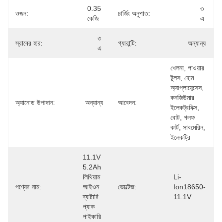
0.35 
৩ 
ওজন:
চার্জিং অনুপাত:
কেজি
এ
৩ 
স্রাবের হার:
গ্যারান্টি:
অন্যান্য
এ
খেলনা, পাওয়ার 
টুলস, হোম 
অ্যাপ্লায়েন্সেস, 
কনজিউমার 
অ্যানোড উপাদান:
অন্যান্য
আবেদন:
ইলেকট্রনিক্স, 
বোট, গলফ 
কার্ট, সাবমেরিন, 
ইলেকট্রি
11.1V 
5.2Ah 
লিথিয়াম 
Li-
পণ্যের নাম:
আইওন 
ভোল্টেজ:
Ion18650-
ব্যাটারি 
11.1V
প্যাক 
পাইকারি