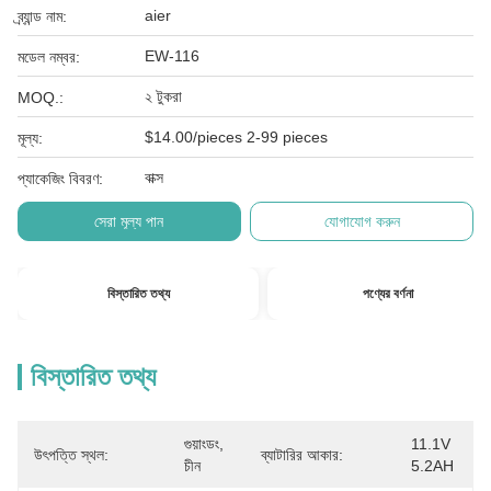
aier
ব্র্যান্ড নাম:
EW-116
মডেল নম্বর:
২ টুকরা
MOQ.:
$14.00/pieces 2-99 pieces
মূল্য:
বাক্স
প্যাকেজিং বিবরণ:
সেরা মূল্য পান
যোগাযোগ করুন
বিস্তারিত তথ্য
পণ্যের বর্ণনা
বিস্তারিত তথ্য
গুয়াংডং, 
11.1V 
উৎপত্তি স্থল:
ব্যাটারির আকার:
চীন
5.2AH