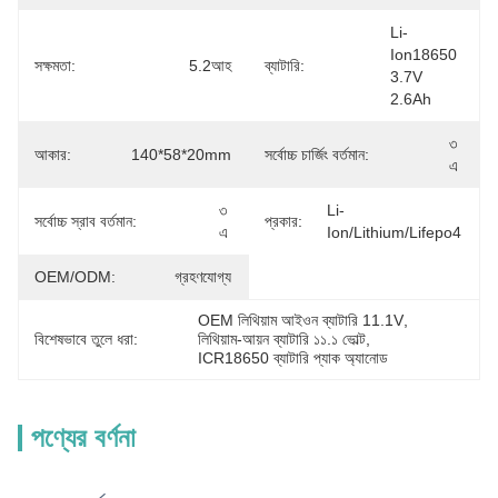
Li-
Ion18650 
সক্ষমতা:
5.2আহ
ব্যাটারি:
3.7V 
2.6Ah
৩ 
আকার:
140*58*20mm
সর্বোচ্চ চার্জিং বর্তমান:
এ
৩ 
Li-
সর্বোচ্চ স্রাব বর্তমান:
প্রকার:
এ
Ion/lithium/lifepo4
OEM/ODM:
গ্রহণযোগ্য
OEM লিথিয়াম আইওন ব্যাটারি 11.1V
, 
বিশেষভাবে তুলে ধরা:
লিথিয়াম-আয়ন ব্যাটারি ১১.১ ভোল্ট
, 
ICR18650 ব্যাটারি প্যাক অ্যানোড
পণ্যের বর্ণনা