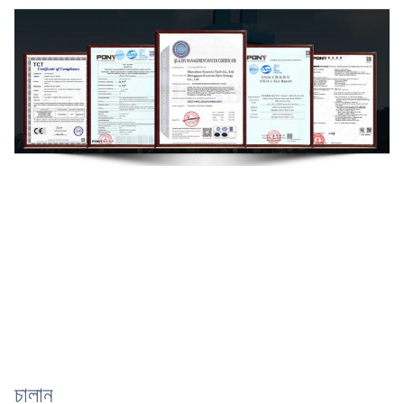
চালান