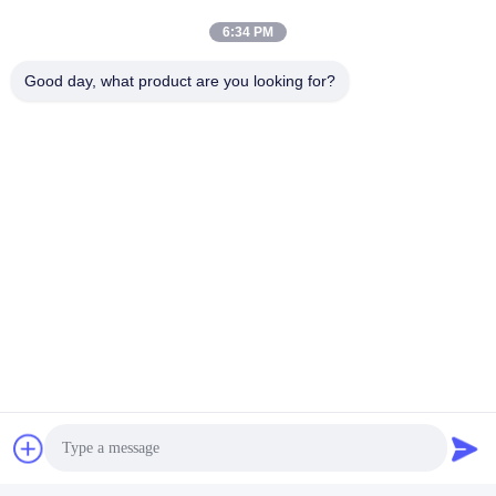
অ্যাপ্লিকেশন জন্য বিস্তৃত পরিসীমা
স্কুটার জন্য ই-বাইক গলফ গাড়ী
6:34 PM
সেরা মূল্য পান
সেরা মূল্য পান
Good day, what product are you looking for?
ভিডিও
48V 30AH উচ্চ মানের বৈদ্যুতিক
স্কুটার পাওয়ার সাপ্লাই ব্যাটারি
প্রতিস্থাপন
সেরা মূল্য পান