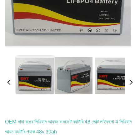
OEM সাদা রঙের লিথিয়াম আয়রন ফসফেট ব্যাটারি 48 ভোল্ট লাইফপো 4 লিথিয়াম
আয়ন ব্যাটারি প্যাক 48v 30ah