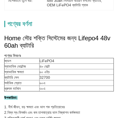
বিশেষভাবে তুলে ধরা:
48v 30ah লিথিয়াম আয়রন ফসফেট ব্যাটারি
, 
OEM LiFePO4 ব্যাটারি প্যাক
পণ্যের বর্ণনা
Home সৌর শক্তি সিস্টেমের জন্য Lifepo4 48v
60ah ব্যাটারি
পণ্যের বিবরণঃ
মডেল
LiFePO4
স্বাভাবিক ভোল্টেজ
৪৮ ভোল্ট
স্বাভাবিক ক্ষমতা
৬০ এইচ
ব্যাটারি সেল
32700
সর্বাধিক স্রোত
৬০এ
ধ্রুবক বর্তমান
৩০এ
উপকারিতা:
1. দীর্ঘ জীবন, বড় ক্ষমতা এবং ভাল শক প্রতিরোধের
2.নিম্ন স্ব-বিসর্জন এবং কম তাপমাত্রায় ভাল নিষ্কাশন কর্মক্ষমতা