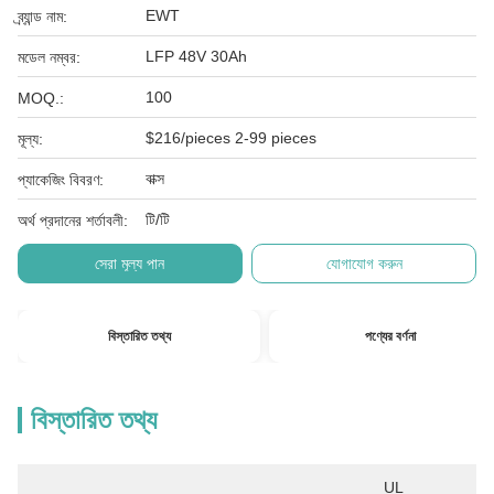
EWT
ব্র্যান্ড নাম:
LFP 48V 30Ah
মডেল নম্বর:
100
MOQ.:
$216/pieces 2-99 pieces
মূল্য:
বাক্স
প্যাকেজিং বিবরণ:
টি/টি
অর্থ প্রদানের শর্তাবলী:
সেরা মূল্য পান
যোগাযোগ করুন
বিস্তারিত তথ্য
পণ্যের বর্ণনা
বিস্তারিত তথ্য
UL 