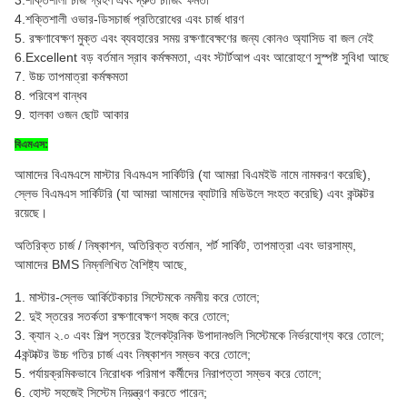
3.শক্তিশালী চার্জ গ্রহণ এবং দ্রুত চার্জিং ক্ষমতা
4.শক্তিশালী ওভার-ডিসচার্জ প্রতিরোধের এবং চার্জ ধারণ
5. রক্ষণাবেক্ষণ মুক্ত এবং ব্যবহারের সময় রক্ষণাবেক্ষণের জন্য কোনও অ্যাসিড বা জল নেই
6.Excellent বড় বর্তমান স্রাব কর্মক্ষমতা, এবং স্টার্টআপ এবং আরোহণে সুস্পষ্ট সুবিধা আছে
7. উচ্চ তাপমাত্রা কর্মক্ষমতা
8. পরিবেশ বান্ধব
9. হালকা ওজন ছোট আকার
বিএমএস:
আমাদের বিএমএসে মাস্টার বিএমএস সার্কিটরি (যা আমরা বিএমইউ নামে নামকরণ করেছি),
স্লেভ বিএমএস সার্কিটরি (যা আমরা আমাদের ব্যাটারি মডিউলে সংহত করেছি) এবং কন্টাক্টর
রয়েছে।
অতিরিক্ত চার্জ / নিষ্কাশন, অতিরিক্ত বর্তমান, শর্ট সার্কিট,
তাপমাত্রা এবং ভারসাম্য,
আমাদের BMS নিম্নলিখিত বৈশিষ্ট্য আছে,
1. মাস্টার-স্লেভ আর্কিটেকচার সিস্টেমকে নমনীয় করে তোলে;
2. দুই স্তরের সতর্কতা রক্ষণাবেক্ষণ সহজ করে তোলে;
3. ক্যান ২.০ এবং শিল্প স্তরের ইলেকট্রনিক উপাদানগুলি সিস্টেমকে নির্ভরযোগ্য করে তোলে;
4কন্টাক্টর উচ্চ গতির চার্জ এবং নিষ্কাশন সম্ভব করে তোলে;
5. পর্যায়ক্রমিকভাবে নিরোধক পরিমাপ কর্মীদের নিরাপত্তা সম্ভব করে তোলে;
6. হোস্ট সহজেই সিস্টেম নিয়ন্ত্রণ করতে পারেন;