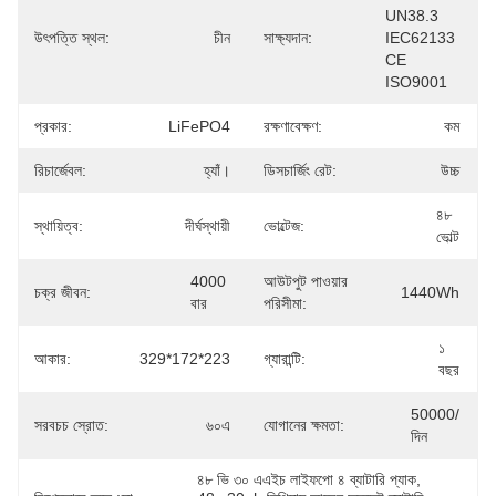
UN38.3 
উৎপত্তি স্থল:
চীন
সাক্ষ্যদান:
IEC62133 
CE 
ISO9001
প্রকার:
LiFePO4
রক্ষণাবেক্ষণ:
কম
রিচার্জেবল:
হ্যাঁ।
ডিসচার্জিং রেট:
উচ্চ
৪৮ 
স্থায়িত্ব:
দীর্ঘস্থায়ী
ভোল্টেজ:
ভোল্ট
4000 
আউটপুট পাওয়ার
চক্র জীবন:
1440Wh
বার
পরিসীমা:
১ 
আকার:
329*172*223
গ্যারান্টি:
বছর
50000/
সরবচচ স্রোত:
৬০এ
যোগানের ক্ষমতা:
দিন
৪৮ ভি ৩০ এএইচ লাইফপো ৪ ব্যাটারি প্যাক
, 