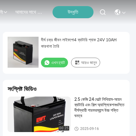
আমাদের সাথে যোগাযোগ
উদ্ধৃতি
লী
দীর্ঘ চক্র জীবন লাইফপো4 ব্যাটারি প্যাক 24V 10AH
কারখানা তৈরি
এখন চ্যাট
আরও জানুন
সংশ্লিষ্ট ভিডিও
2.5 কেজি 24 ভোল্ট লিথিয়াম-আয়ন
ব্যাটারি এবং শিল্প অ্যাপ্লিকেশনগুলিতে
দীর্ঘস্থায়ী পারফরম্যান্স উচ্চ শক্তি
ঘনত্ব
24 ভোল্ট লিথিয়াম আয়রন ফসফেট ব্যাটারি
00:25
2025-09-16