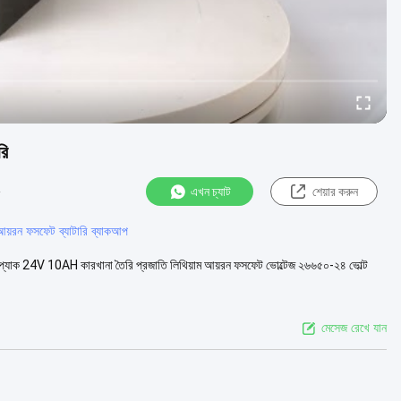
রি
এখন চ্যাট
শেয়ার করুন
 আয়রন ফসফেট ব্যাটারি ব্যাকআপ
্যাক 24V 10AH কারখানা তৈরি প্রজাতি লিথিয়াম আয়রন ফসফেট ভোল্টেজ ২৬৬৫০-২৪ ভোল্ট
মেসেজ রেখে যান