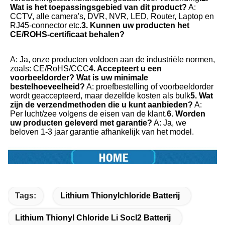
Wat is het toepassingsgebied van dit product?
 A: 
CCTV, alle camera's, DVR, NVR, LED, Router, Laptop en 
RJ45-connector etc.
3. Kunnen uw producten het 
CE/ROHS-certificaat behalen?
A: Ja, onze producten voldoen aan de industriële normen, 
zoals: CE/RoHS/CCC
4. Accepteert u een 
voorbeeldorder? Wat is uw minimale 
bestelhoeveelheid?
 A: proefbestelling of voorbeeldorder 
wordt geaccepteerd, maar dezelfde kosten als bulk
5. Wat 
zijn de verzendmethoden die u kunt aanbieden?
 A: 
Per lucht/zee volgens de eisen van de klant.
6. Worden 
uw producten geleverd met garantie?
 A: Ja, we 
beloven 1-3 jaar garantie afhankelijk van het model.
Tags:
Lithium Thionylchloride Batterij
Lithium Thionyl Chloride Li Socl2 Batterij