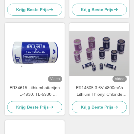
1200mAh 1/2AA TL-4902,
ER26500 3.6V 8500mAh
Krijg Beste Prijs
Krijg Beste Prijs
TLL-5902, LS14250, XL-
LSH14 lithiumbatterij
050F, SB-AA02, PT-2150
Video
Video
ER34615 Lithiumbatterijen
ER14505 3.6V 4800mAh
TL-4930, TL-5930,
Lithium Thionyl Chloride
LS33600, LS33600C, XL-
Batterij
Krijg Beste Prijs
Krijg Beste Prijs
200F, XL-205F, SB-D01, SB-
D02, PT-2300