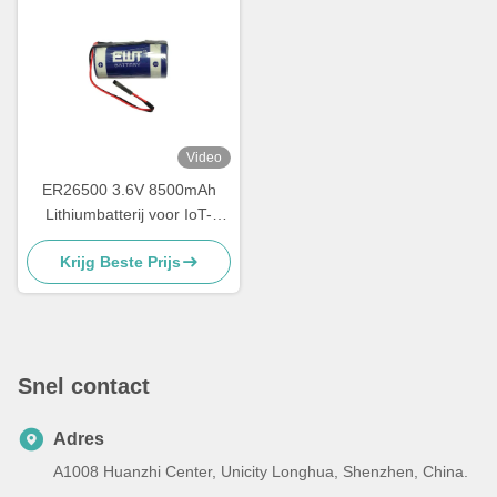
Video
ER26500 3.6V 8500mAh
Lithiumbatterij voor IoT-
apparaten en industriële
Krijg Beste Prijs
meters
Snel contact
Adres
A1008 Huanzhi Center, Unicity Longhua, Shenzhen, China.