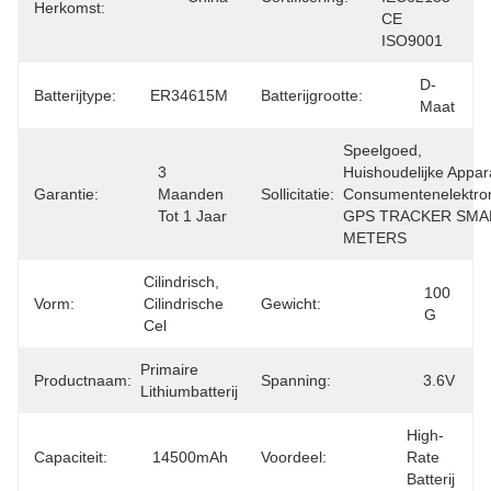
Herkomst:
CE 
ISO9001
D-
Batterijtype:
ER34615M
Batterijgrootte:
Maat
Speelgoed, 
3 
Huishoudelijke Appara
Garantie:
Maanden 
Sollicitatie:
Consumentenelektroni
Tot 1 Jaar
GPS TRACKER SMA
METERS
Cilindrisch, 
100 
Vorm:
Cilindrische 
Gewicht:
G
Cel
Primaire 
Productnaam:
Spanning:
3.6V
Lithiumbatterij
High-
Capaciteit:
14500mAh
Voordeel:
Rate 
Batterij