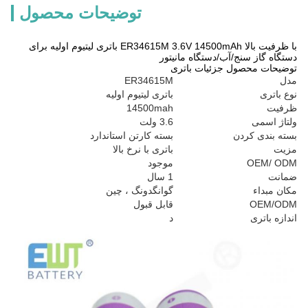
توضیحات محصول
با ظرفیت بالا ER34615M 3.6V 14500mAh باتری لیتیوم اولیه برای
دستگاه گاز سنج/آب/دستگاه مانیتور
توضیحات محصول جزئیات باتری
مدل
ER34615M
نوع باتری
باتری لیتیوم اولیه
ظرفیت
14500mah
ولتاژ اسمی
3.6 ولت
بسته بندی کردن
بسته کارتن استاندارد
مزیت
باتری با نرخ بالا
OEM/ ODM
موجود
ضمانت
1 سال
مکان مبداء
گوانگدونگ ، چین
OEM/ODM
قابل قبول
اندازه باتری
د