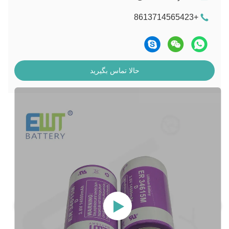
+8613714565423
حالا تماس بگیرید