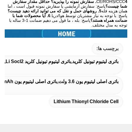
CE/ROHS/CCC
4. سفارش نمونه را بپذیرید؟ حداقل مقدار سفارش
شما چیست؟
پاسخ: سفارش آزمایشی یا سفارش نمونه قبول است ، اما
همان هزینه فله
5. روشهای حمل و نقل که می توانید ارائه دهید چیست؟
پاسخ: با توجه به نیاز مشتریان توسط هوا/دریا.
6. آیا محصولات شما با
ضمانت همراه هستند؟
پاسخ: بله ، ما قول می دهیم ضمانت 1-3 ساله با
توجه به مدل مختلف.
برچسب ها:
باتری لیتیوم تیونیل کلرید,باتری لیتیوم تیونیل کلرید Li Socl2,سلول لیتیوم تیونیل کلرید
باتری اصلی لیتیوم یون 3.6 ولت,باتری اصلی لیتیوم یون 14500mAh,باتری لیتیوم یون با ظرفیت بالا
Lithium Thionyl Chloride Cell