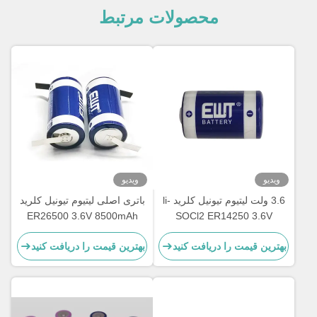
محصولات مرتبط
ویدیو
ویدیو
3.6 ولت لیتیوم تیونیل کلرید li-
باتری اصلی لیتیوم تیونیل کلرید
ER26500 3.6V 8500mAh
SOCl2 ER14250 3.6V
1200mAh 1/2AA TL-4902,
LSH14 باتری لیتیوم
بهترین قیمت را دریافت کنید
بهترین قیمت را دریافت کنید
TLL-5902, LS14250, XL-
050F, SB-AA02, PT-2150