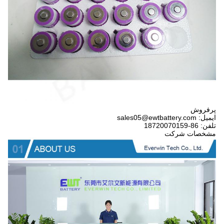
پرفروش
ایمیل: sales05@ewtbattery.com
تلفن: 86-18720070159
مشخصات شرکت