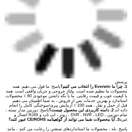
پرسش
1. چرا ما Everwin را انتخاب می کنیم؟
پاسخ: ما قول می دهیم: همه
محصولات ما تنظیم شده است. ولتاژ خروجی و جریان واقعی است. همه
با کیفیت خوب و قیمت رقابتی. ما با نگه داشتن موجودی 80 ٪ محصولات
استاندارد و بهترین خدمات پس از فروش ، به شما اطمینان می دهیم.
قبل از حمل و نقل ، همه 100 ٪ آزمایش پیری/سوختگی کامل را انجام
داده اند.
2. دامنه کاربردی این محصول چیست؟
پاسخ: دوربین مدار بسته ،
تمام دوربین ، DVR ، NVR ، LED ، روتر ، لپ تاپ و RJ45 اتصال و
غیره
3. آیا محصولات شما می توانند از گواهینامه CE/ROHS عبور کنند؟
پاسخ: بله ، محصولات ما استانداردهای صنعتی را رعایت می کنند ، مانند: