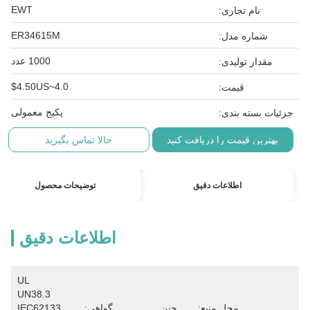
EWT
نام تجاری:
ER34615M
شماره مدل:
1000 عدد
مقدار تولیدی:
4.0~4.50US$
قیمت:
پکیج معمولی
جزئیات بسته بندی:
بهترین قیمت را دریافت کنید
حالا تماس بگیرید
اطلاعات دقیق
توضیحات محصول
اطلاعات دقیق
UL 
UN38.3 
محل منبع:
چین
گواهی:
IEC62133 