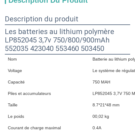
Description Du Produit
Description du produit
Les batteries au lithium polymère
LP852045 3,7v 750/800/900mAh
552035 423040 553460 503450
Nom
Batterie au lithium po
Voltage
Le système de régulati
Capacité
750 MAH
Piles et accumulateurs
LP852045 3,7V 750 
Taille
8.7*21*48 mm
Le poids
00,02 kg
Courant de charge maximal
0.4A