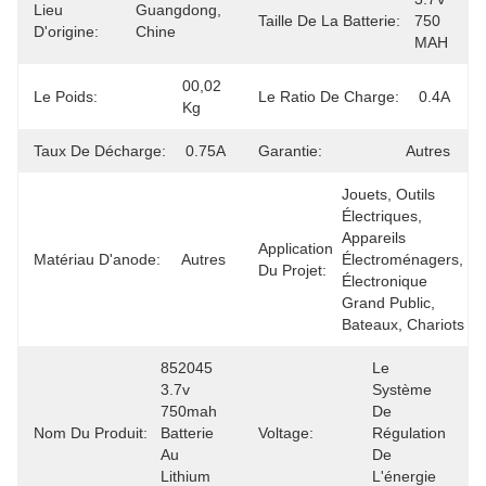
Lieu
Guangdong, 
Taille De La Batterie:
750 
D'origine:
Chine
MAH
00,02 
Le Poids:
Le Ratio De Charge:
0.4A
Kg
Taux De Décharge:
0.75A
Garantie:
Autres
Jouets, Outils 
Électriques, 
Appareils 
Application
Matériau D'anode:
Autres
Électroménagers, 
Du Projet:
Électronique 
Grand Public, 
Bateaux, Chariots 
852045 
Le 
3.7v 
Système 
750mah 
De 
Nom Du Produit:
Batterie 
Voltage:
Régulation 
Au 
De 
Lithium 
L'énergie 