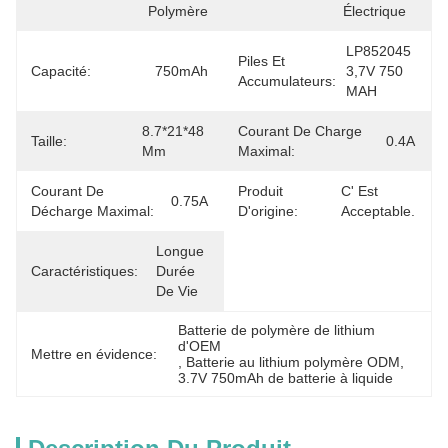
Polymère
Électrique
LP852045 
Piles Et
Capacité:
750mAh
3,7V 750 
Accumulateurs:
MAH
8.7*21*48 
Courant De Charge
Taille:
0.4A
Mm
Maximal:
Courant De
Produit
C' Est 
0.75A
Décharge Maximal:
D'origine:
Acceptable.
Longue 
Caractéristiques:
Durée 
De Vie
Batterie de polymère de lithium 
d'OEM
Mettre en évidence:
, 
Batterie au lithium polymère ODM
, 
3.7V 750mAh de batterie à liquide