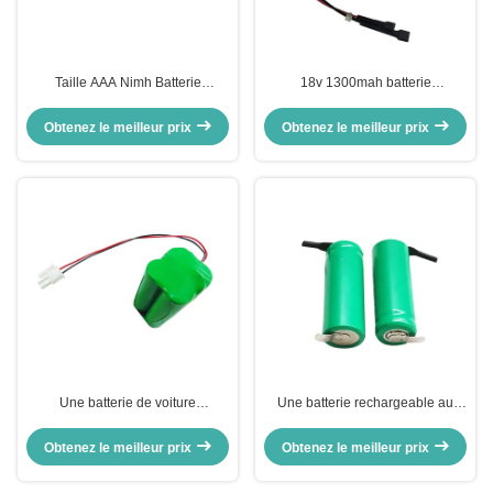
Taille AAA Nimh Batterie
18v 1300mah batterie
rechargeable 650mah 700mAh
rechargeable au nickel
Ni-Mh AAA 800mAh 1,2v
Obtenez le meilleur prix
Obtenez le meilleur prix
Une batterie de voiture
Une batterie rechargeable au
rechargeable personnalisée 4.8v
nickel 1.2v 300mah NiMh Aa
1300mah
Obtenez le meilleur prix
Obtenez le meilleur prix