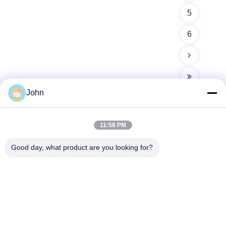
5
6
John
11:58 PM
Contactez rapidement
Good day, what product are you looking for?
Adresse
A1008 Huanzhi Center, Unicity Longhua, Shenzhen, Chine.
Télégramme
86-137-1456-5423