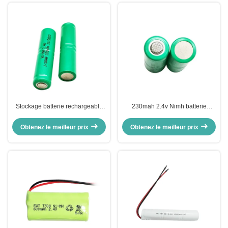
Stockage batterie rechargeable
230mah 2.4v Nimh batterie
au nickel 2.4v 250mah Nimh
rechargeable au nickel à cycle
batterie pour tondeuse à cheveux
élevé
Obtenez le meilleur prix
Obtenez le meilleur prix