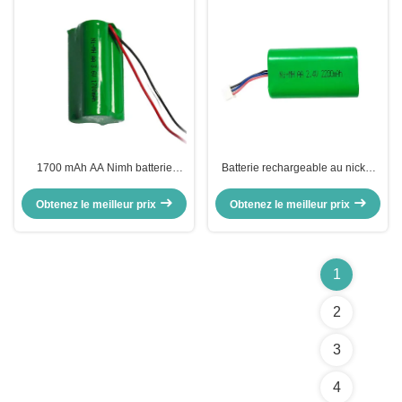
1700 mAh AA Nimh batterie
Batterie rechargeable au nickel
rechargeable 3.6V batterie Nimh
personnalisée 2200mah 2.4v
Nimh Pack de batterie RoHS
Obtenez le meilleur prix
Obtenez le meilleur prix
1
2
3
4