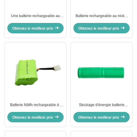
Une batterie rechargeable au
Batterie rechargeable au nickel
nickel personnalisée 2.4V
personnalisée 3.6v 2500mah
600mah
Obtenez le meilleur prix
Obtenez le meilleur prix
Batterie NiMh rechargeable de
Stockage d'énergie batterie
7,2 v 3800mah pour appareils
rechargeable au nickel 2,4 v 230
électroménagers
mah
Obtenez le meilleur prix
Obtenez le meilleur prix