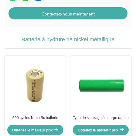
Contactez-nous maintenant
Batterie à hydrure de nickel métallique
500 cycles Nimh Sc batterie
Type de stockage à charge rapide
3000mah 1,2v batterie
rechargeable
Obtenez le meilleur prix
Obtenez le meilleur prix