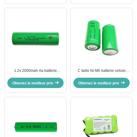
1.2v 2000mah Aa batterie
C taille Ni-Mh batterie cellule
rechargeable au nickel NiMH
3000mAh Ni-Mh 1,2v 4000mah
batterie au lithium
batterie
Obtenez le meilleur prix
Obtenez le meilleur prix