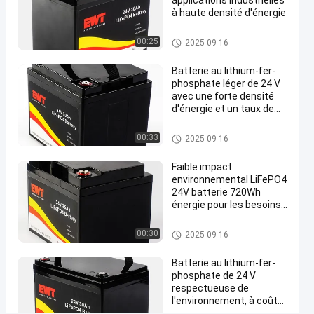
applications industrielles
de fer du
09-16
Partager
de vue
à haute densité d'énergie
lithium 24v
#
batterie de phosphate de fer du
00:25
2025-09-16
lithium 24v
batterie
de
Batterie au lithium-fer-
phosphate léger de 24 V
phosphate
avec une forte densité
de fer du
d'énergie et un taux de
lithium
décharge élevé
batterie de phosphate de fer du
24v
00:33
2025-09-16
lithium 24v
#
batterie
Faible impact
environnemental LiFePO4
au lithium-
24V batterie 720Wh
ion
énergie pour les besoins
phosphate
énergétiques durables
#
batterie de phosphate de fer du
00:30
2025-09-16
lithium 24v
Récupération
de la batterie
Batterie au lithium-fer-
phosphate de 24 V
au lithium fer
respectueuse de
phosphate
l'environnement, à coût
2
abordable et à forte