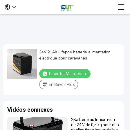
24V 21Ah Lifepo4 batterie alimentation
24V
électrique pour caravanes
21Ah
Lifepo4
Discuter Maintenant
batterie
En Savoir Plus
alimentation
électrique
pour
Vidéos connexes
caravanes
Discuter
2Batterie au lithium-ion
batterie de
394
de 24 V de 0,5 kg pour des
2025-
phosphate
Maintenant
points