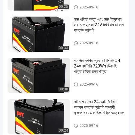
24 ভোল্ট
24 ভোল্ট লিথিয়াম আয়রন ফসফেট ব্যাটারি
00:25
2025-09-16
এখন চ্যাট
লিথিয়াম
2025-
394
আয়রন
09-16
মতামত
উচ্চ শক্তি ঘনত্ব এবং উচ্চ নিষ্কাশন
ফসফেট
শেয়ার করুন
হার সঙ্গে হালকা 24V লিথিয়াম আয়রন
ব্যাটারি
ফসফেট ব্যাটারি
#
24
24 ভোল্ট লিথিয়াম আয়রন ফসফেট ব্যাটারি
2025-09-16
ভোল্ট
00:33
লিথিয়াম
কম পরিবেশগত প্রভাব LiFePO4
আয়রন
24V ব্যাটারি 720Wh টেকসই
ফসফেট
শক্তি চাহিদা জন্য শক্তি
ব্যাটারি
#
24 ভোল্ট লিথিয়াম আয়রন ফসফেট ব্যাটারি
2025-09-16
লিথিয়াম-
00:30
আয়ন
পরিবেশ বান্ধব 24 ভোল্ট লিথিয়াম
ফসফেট
আয়রন ফসফেট ব্যাটারি সাশ্রয়ী
ব্যাটারি
মূল্যের খরচ এবং উচ্চ শক্তি ঘনত্ব সহ
#
লিথিয়াম
24 ভোল্ট লিথিয়াম আয়রন ফসফেট ব্যাটারি
2025-09-16
আয়রন
00:24