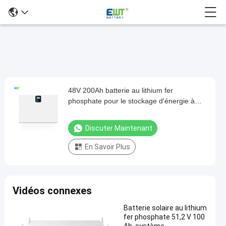
48V 200Ah batterie au lithium fer
48V
phosphate pour le stockage d'énergie à
200Ah
domicile boîtier ABS et autre matériau
batterie
d'anode
Discuter Maintenant
au
En Savoir Plus
lithium
fer
phosphate
Vidéos connexes
pour
le
Batterie solaire au lithium
fer phosphate 51,2 V 100
stockage