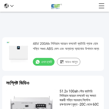
48V 200Ah লিথিয়াম আয়রন ফসফেট ব্যাটারি প্যাক হোম
48V
শক্তি সঞ্চয় ABS কেস এবং অন্যান্য অ্যানোড উপাদান জন্য
200Ah
লিথিয়াম
এখন চ্যাট
আরও জানুন
আয়রন
ফসফেট
ব্যাটারি
সংশ্লিষ্ট ভিডিও
প্যাক
51.2v 100ah সৌর ব্যাটারি
হোম
লিথিয়াম আয়রন ফসফেট বড় ক্ষমতা
শক্তি
জরুরী শক্তি সরবরাহ সিস্টেম
রক্ষণাবেক্ষণ মুক্ত -20C থেকে 60C
সঞ্চয়