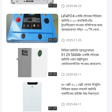
ABS
LiFePo4 এনার্জি স্টোরেজ ব্যাটারি
01:33
2025-06-23
কেস
LiFePO4 এনার্জি স্টোরেজ লিথিয়াম
এবং
ব্যাটারি ৫.১২ কেডব্লিউএইচ
অন্যান্য
ইন্ডাস্ট্রিয়াল পাওয়ার সলিউশনের জন্য
ব্যবহারযোগ্য শক্তি -২০°সি থেকে
অ্যানোড
৬০°সি
উপাদান
LiFePo4 এনার্জি স্টোরেজ ব্যাটারি
00:24
2025-11-25
জন্য
লিথিয়ন ব্যাটারি প্রস্তুতকারক
51.2V 560Ah এনার্জি স্টোরেজ
LiFePo4
এখন চ্যাট
2025-
4
এনার্জি
ব্যাটারি ওয়াল মাউন্টযুক্ত
স্টোরেজ
ফোটোভোলটাইক পাওয়ার জেনারেশন
06-11
মতামত
শেয়ার করুন
ব্যাটারি
হোম সৌর শক্তি স্টোরেজ সিস্টেম
LiFePo4 এনার্জি স্টোরেজ ব্যাটারি
00:30
2025-06-11
#
LiFePo4
৪৮ ভোল্ট ৫১.২ ভোল্ট ফ্লোর স্ট্যান্ডিং
এনার্জি
লিথিয়াম আয়রন ফসফেট ব্যাটারি
প্লাস্টিকের হাউজিং উচ্চ নিরাপত্তা
স্টোরেজ
ব্যাটারি
LiFePo4 এনার্জি স্টোরেজ ব্যাটারি
#
2025-06-11
01:39
LFP