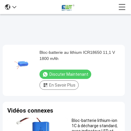
Bloc-batterie au lithium ICR18650 11,1 V
Bloc-
1800 mAh
batterie
au
Discuter Maintenant
lithium
En Savoir Plus
ICR18650
11,1
V
Vidéos connexes
1800
mAh
Bloc-batterie lithium-ion
1C à décharge standard,
Discuter
Paquet de