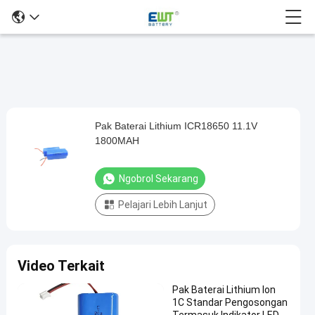
Pak Baterai Lithium ICR18650 11.1V
Pak
1800MAH
Baterai
Lithium
Ngobrol Sekarang
ICR18650
Pelajari Lebih Lanjut
11.1V
1800MAH
Ngobrol
Paket
Video Terkait
2025-
304
Sekarang
baterai
07-31
pandangan
ion litium
Berbagi
Pak Baterai Lithium Ion
1C Standar Pengosongan
#