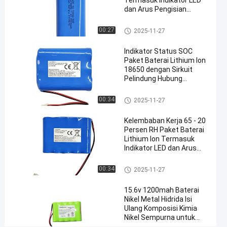
Termasuk Indikator LED
dan Arus Pengisian
Paket
Maksimal 1C
baterai
Menyediakan Catu Daya
Paket baterai ion litium
00:27
2025-11-27
ion
litium
Indikator Status SOC
#
Paket Baterai Lithium Ion
Paket
18650 dengan Sirkuit
Pelindung Hubung
Baterai
Singkat Ideal untuk Solusi
Li-Ion
Penyimpanan Energi
Paket baterai ion litium
00:34
2025-11-27
yang
Bisa
Kelembaban Kerja 65 - 20
Diisi
Persen RH Paket Baterai
Lithium Ion Termasuk
Ulang
Indikator LED dan Arus
#
Pelepasan 1C-10C
Paket
Dirancang untuk Pasokan
Paket baterai ion litium
00:34
2025-11-27
Baterai
Energi
Li Ion
15.6v 1200mah Baterai
Power
Nikel Metal Hidrida Isi
Ulang Komposisi Kimia
D
Nikel Sempurna untuk
e
Pengiriman Udara dan