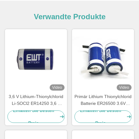
Verwandte Produkte
Video
Video
3,6 V Lithium-Thionylchlorid
Primär Lithium Thionylchlorid
Li-SOCl2 ER14250 3,6 V
Batterie ER26500 3.6V
1200 mAh 1/2AA TL-4902,
8500mAh LSH14 Lithium
Erhalten Sie besten
Erhalten Sie besten
TLL-5902, LS14250, XL-
Batterie
Preis
Preis
050F, SB-AA02, PT-2150