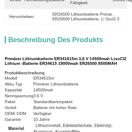
Fähigkeit:
ER26500 Lithiumbatterie Primär
, 
Hervorheben:
ER26500 Lithiumbatterie
, 
Li Socl2 3
Beschreibung Des Produkts
Primärer Lithiumbatterie ER341615m 3,6 V 14500mah LisoCl2
Lithium -Batterie ER34615 19000mah ER26500 8500MAH
Produktbeschreibung
Modell
ER34615m
Akku-Typ
Primärer Lithiumbatterie
Kapazität
14500mah
Nennspannung
3.6 V
Paket
Standardkartonpaket
Vorteil
Batterie mit hoher Rate
OEM/ ODM
Verfügbar
Garantie
10 Jahre
Lithiummetall, Edelstahlschale, Elektrolyt,
Material
Aluminium -Kunststofffilm