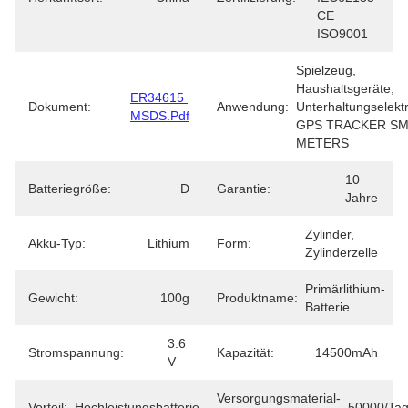
CE 
ISO9001
Spielzeug, 
Haushaltsgeräte, 
ER34615 
Dokument:
Anwendung:
Unterhaltungselektr
MSDS.pdf
GPS TRACKER SM
METERS
10 
Batteriegröße:
D
Garantie:
Jahre
Zylinder, 
Akku-Typ:
Lithium
Form:
Zylinderzelle
Primärlithium-
Gewicht:
100g
Produktname:
Batterie
3.6 
Stromspannung:
Kapazität:
14500mAh
V
Versorgungsmaterial-
Vorteil:
Hochleistungsbatterie
50000/Ta