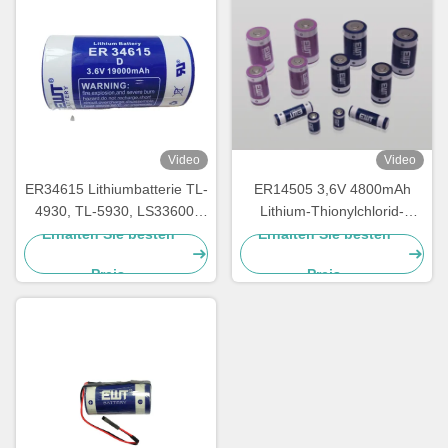
Video
Video
ER34615 Lithiumbatterie TL-
ER14505 3,6V 4800mAh
4930, TL-5930, LS33600,
Lithium-Thionylchlorid-
LS33600C, XL-200F, XL-
Batterie
Erhalten Sie besten
Erhalten Sie besten
205F, SB-D01, SB-D02, PT-
Preis
Preis
2300