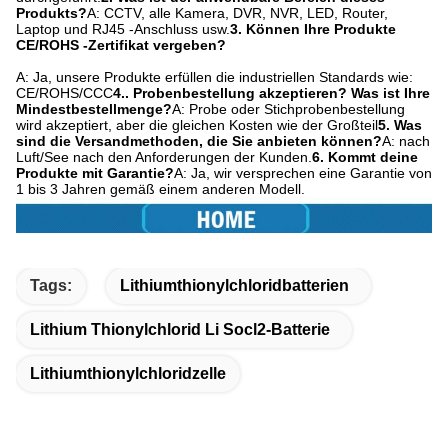
Produkts?
A: CCTV, alle Kamera, DVR, NVR, LED, Router,
Laptop und RJ45 -Anschluss usw.
3. Können Ihre Produkte
CE/ROHS -Zertifikat vergeben?
A: Ja, unsere Produkte erfüllen die industriellen Standards wie:
CE/ROHS/CCC
4.. Probenbestellung akzeptieren? Was ist Ihre
Mindestbestellmenge?
A: Probe oder Stichprobenbestellung
wird akzeptiert, aber die gleichen Kosten wie der Großteil
5. Was
sind die Versandmethoden, die Sie anbieten können?
A: nach
Luft/See nach den Anforderungen der Kunden.
6. Kommt deine
Produkte mit Garantie?
A: Ja, wir versprechen eine Garantie von
1 bis 3 Jahren gemäß einem anderen Modell.
Tags:
Lithiumthionylchloridbatterien
Lithium Thionylchlorid Li Socl2-Batterie
Lithiumthionylchloridzelle