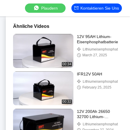
Plaudern
Kontaktieren Sie Uns
Ähnliche Videos
12V 95AH Lithium-
Eisenphosphatbatterie
Lithiumeisenphosphat
March 27, 2025
00:34
IFR12V 50AH
Lithiumeisenphosphat
February 25, 2025
00:32
12V 200Ah 26650
32700 Lithium-
Eisenphosphat-Batterie
Lithiumeisenphosphat
Energiespeicher-