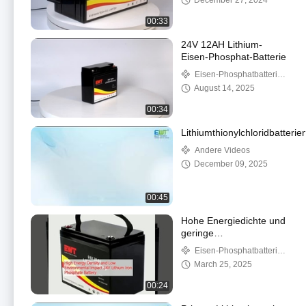
December 27, 2024
Batteriepackung
00:33
24V 12AH Lithium-
Eisen-Phosphat-Batterie
Eisen-Phosphatbatterie
des Lithiums 24v
August 14, 2025
00:34
Lithiumthionylchloridbatterie
Andere Videos
December 09, 2025
00:45
Hohe Energiedichte und
geringe
Umweltbelastung 24 V
Eisen-Phosphatbatterie
Lithium-Eisen-
des Lithiums 24v
March 25, 2025
Phosphat-Batterie
00:24