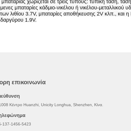
μπαταρίας χωρίζεται σε τρεις τύπους: τυπική τάση, τάση
ενες μπαταρίες κάδμιο-νικέλου ή νικέλου-μεταλλικού υδρ
ντων λιθίου 3.7V, μπαταρίες αποθήκευσης 2V κλπ., και η
δαργύρου 1.9V.
ορη επικοινωνία
ιεύθυνση
1008 Κέντρο Huanzhi, Unicity Longhua, Shenzhen, Κίνα.
ηλεφώνημα
6-137-1456-5423