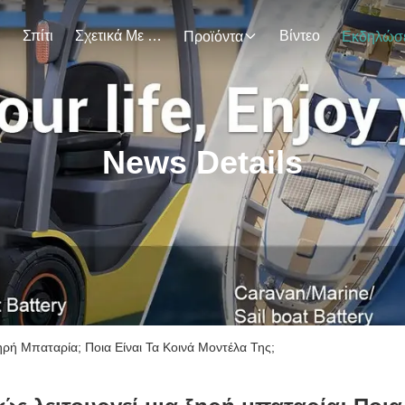
Σπίτι
Σχετικά Με Εμάς
Βίντεο
Προϊόντα
News Details
ηρή Μπαταρία; Ποια Είναι Τα Κοινά Μοντέλα Της;