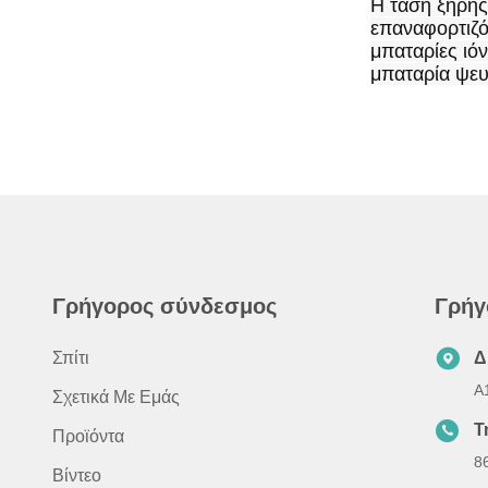
Η τάση ξηρής 
επαναφορτιζόμ
μπαταρίες ιό
μπαταρία ψευ
Γρήγορος σύνδεσμος
Γρήγ
Σπίτι
Δ
Α
Σχετικά Με Εμάς
Τ
Προϊόντα
8
Βίντεο