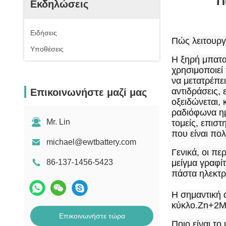
Π
Εκδηλώσεις
Ειδήσεις
Πώς λειτουργ
Υποθέσεις
Η ξηρή μπαταρ
χρησιμοποιεί
να μετατρέπει
αντιδράσεις, 
Επικοινωνήστε μαζί μας
οξειδώνεται, 
ραδιόφωνα ημ
Mr. Lin
τομείς, επιστ
που είναι πο
michael@ewtbattery.com
Γενικά, οι πε
86-137-1456-5423
μείγμα γραφίτ
πάστα ηλεκτρ
Η σημαντική 
κύκλο.Zn+2
Επικοινωνήστε τώρα
Ποιο είναι το