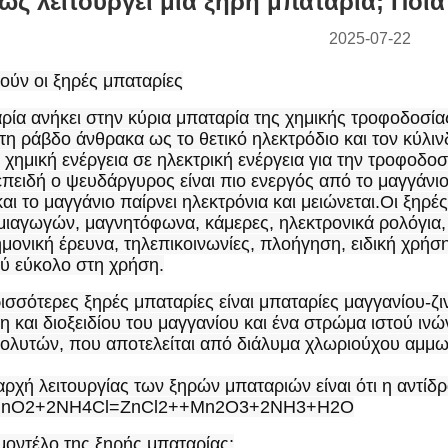
ώς λειτουργεί μια ξηρή μπαταρία; Ποια 
2025-07-22
ούν οι ξηρές μπαταρίες
ία ανήκει στην κύρια μπαταρία της χημικής τροφοδοσίας,
 τη ράβδο άνθρακα ως το θετικό ηλεκτρόδιο και τον κύλι
 χημική ενέργεια σε ηλεκτρική ενέργεια για την τροφοδοσ
επειδή ο ψευδάργυρος είναι πιο ενεργός από το μαγγάνιο
και το μαγγάνιο παίρνει ηλεκτρόνια και μειώνεται.Οι ξηρέ
ιαγωγών, μαγνητόφωνα, κάμερες, ηλεκτρονικά ρολόγια, πα
ημονική έρευνα, τηλεπικοινωνίες, πλοήγηση, ειδική χρήση,
λύ εύκολο στη χρήση.
ρισσότερες ξηρές μπαταρίες είναι μπαταρίες μαγγανίου-ζ
η και διοξειδίου του μαγγανίου και ένα στρώμα ιστού ινών
ολυτών, που αποτελείται από διάλυμα χλωριούχου αμμων
αρχή λειτουργίας των ξηρών μπαταριών είναι ότι η αντίδ
MnO2+2NH4Cl=ZnCl2++Mn2O3+2NH3+H2O
 μοντέλο της ξηρής μπαταρίας;