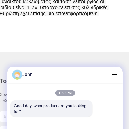
 ανοικτού κυκλώματος και τάση λειτουργίας.οι 
ιδίου είναι 1.2V, υπάρχουν επίσης κυλινδρικές 
 Ευρώπη έχει επίσης μια επαναφορτιζόμενη 
John
Το Δελτίο Ενημέρωσης
1:39 PM
Συνδρομηθείτε στο ενημερωτικό μας δελτίο για εκπτώσεις και
πολλά άλλα.
Good day, what product are you looking 
for?