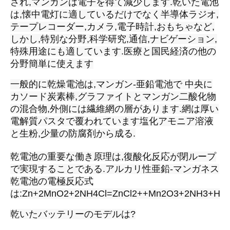
され,マンガンは電子を得て減少します.乾いた電池
は,懐中電灯に適しているだけでなく半導体ラジオ,
テープレコーダー,カメラ,電子時計,おもちゃなど,
しかし,特別な分野,科学研究,通信,ナビゲーション,
特殊用途にも適しています.医療と国民経済の他の
分野簡単に使えます
一般的に乾燥電池は,マンガン-亜鉛電池で 中央に
カソード炭素棒,グラファイトとマンガン二酸化物
の混合物,外側には繊維網の層があります.網は厚い
電解質パスタで覆われています塩化アモニア溶液
と生粉,少量の防腐剤から成る.
乾電池の重要な働き原理は,復酸化反応が閉ループ
で実現することである.アルカリ性亜鉛-マンガネス
乾電池の電極反応式
は:Zn+2MnO2+2NH4Cl=ZnCl2++Mn2O3+2NH3+H2
乾いたバッテリーのモデルは?