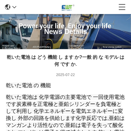
News Details
乾いた電池 は どう 機能 し ます か?一般 的 な モデル は
何 です か.
2025-07-22
乾いた電池 の 機能
乾いた電池は 化学電源の主要電池で 一回使用電池
です炭素棒を正電極と亜鉛シリンダーを負電極と
して利用し 化学エネルギーを電気エネルギーに変
換し 外部の回路を供給します化学反応では,亜鉛は
マンガンより活性なので,亜鉛は電子を失って酸化