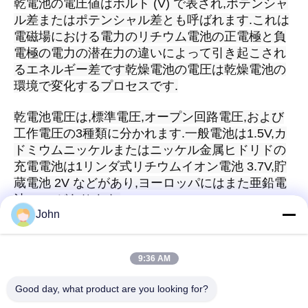
乾電池の電圧値はボルト (V) で表され,ポテンシャ
ル差またはポテンシャル差とも呼ばれます.これは
電磁場における電力のリチウム電池の正電極と負
電極の電力の潜在力の違いによって引き起こされ
るエネルギー差です乾燥電池の電圧は乾燥電池の
環境で変化するプロセスです.
乾電池電圧は,標準電圧,オープン回路電圧,および
工作電圧の3種類に分かれます.一般電池は1.5V,カ
ドミウムニッケルまたはニッケル金属ヒドリドの
充電電池は1リンダ式リチウムイオン電池 3.7V,貯
蔵電池 2V などがあり,ヨーロッパにはまた亜鉛電
池 1.9Vがあります.
John
9:36 AM
迅速な連絡
Good day, what product are you looking for?
アドレス