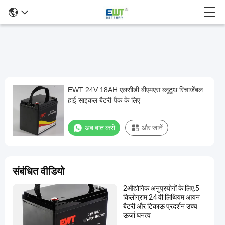
EWT 24V 18AH एलसीडी बीएमएस ब्लूटूथ रिचार्जेबल
EWT
हाई साइकल बैटरी पैक के लिए
24V
18AH
अब बात करो
और जानें
एलसीडी
बीएमएस
ब्लूटूथ
संबंधित वीडियो
रिचार्जेबल
2औद्योगिक अनुप्रयोगों के लिए.5
हाई
किलोग्राम 24 वी लिथियम आयन
साइकल
बैटरी और टिकाऊ प्रदर्शन उच्च
ऊर्जा घनत्व
बैटरी