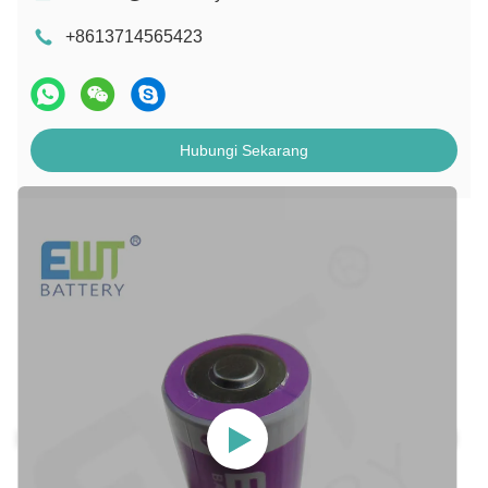
+8613714565423
Hubungi Sekarang