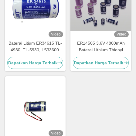
Video
Video
Baterai Litium ER34615 TL-
ER14505 3.6V 4800mAh
4930, TL-5930, LS33600,
Baterai Lithium Thionyl
LS33600C, XL-200F, XL-
Chloride
Dapatkan Harga Terbaik
Dapatkan Harga Terbaik
205F, SB-D01, SB-D02, PT-
2300
Video