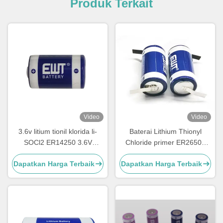
Produk Terkait
Video
Video
3.6v litium tionil klorida li-
Baterai Lithium Thionyl
SOCl2 ER14250 3.6V
Chloride primer ER26500
1200mAh 1/2AA TL-4902,
3.6V 8500mAh LSH14
Dapatkan Harga Terbaik
Dapatkan Harga Terbaik
TLL-5902, LS14250, XL-
Baterai Lithium
050F, SB-AA02, PT-2150