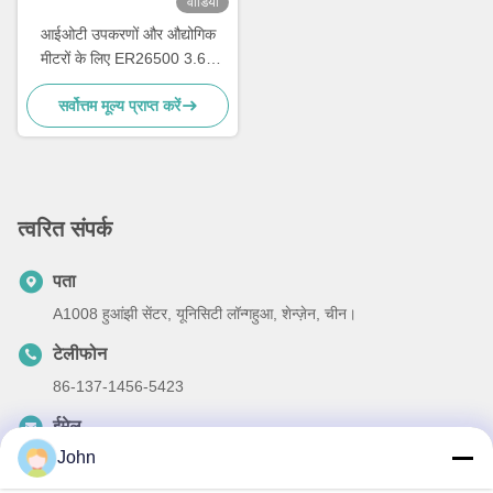
वीडियो
आईओटी उपकरणों और औद्योगिक
मीटरों के लिए ER26500 3.6V
8500mAh सी-प्रकार लिथियम
सर्वोत्तम मूल्य प्राप्त करें
बैटरी
त्वरित संपर्क
पता
A1008 हुआंझी सेंटर, यूनिसिटी लॉन्गहुआ, शेन्ज़ेन, चीन।
टेलीफोन
86-137-1456-5423
ईमेल
John
michael@ewtbattery.com