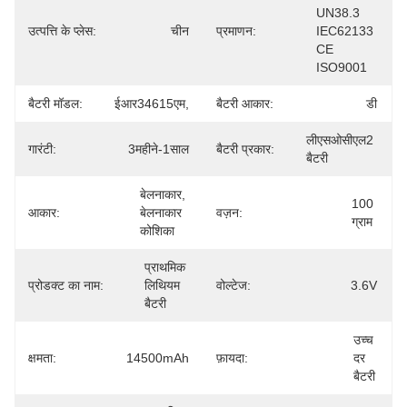
UN38.3 
उत्पत्ति के प्लेस:
चीन
प्रमाणन:
IEC62133 
CE 
ISO9001
बैटरी मॉडल:
ईआर34615एम,
बैटरी आकार:
डी
लीएसओसीएल2 
गारंटी:
3महीने-1साल
बैटरी प्रकार:
बैटरी
बेलनाकार, 
100 
आकार:
बेलनाकार 
वज़न:
ग्राम
कोशिका
प्राथमिक 
प्रोडक्ट का नाम:
लिथियम 
वोल्टेज:
3.6V
बैटरी
उच्च 
क्षमता:
14500mAh
फ़ायदा:
दर 
बैटरी