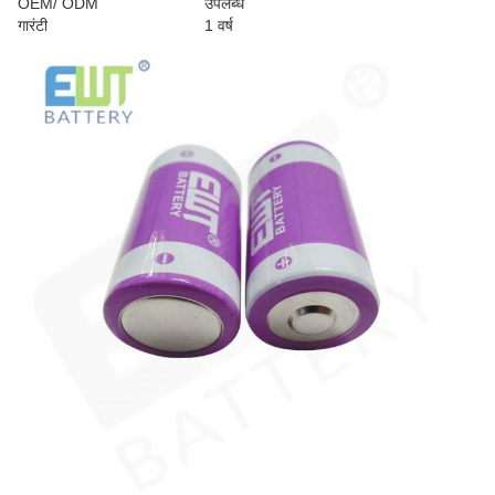
OEM/ ODM
उपलब्ध
गारंटी
1 वर्ष