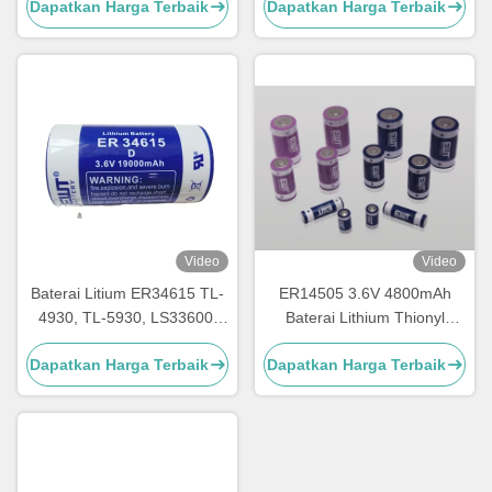
Dapatkan Harga Terbaik
Dapatkan Harga Terbaik
TLL-5902, LS14250, XL-
Baterai Lithium
050F, SB-AA02, PT-2150
Video
Video
Baterai Litium ER34615 TL-
ER14505 3.6V 4800mAh
4930, TL-5930, LS33600,
Baterai Lithium Thionyl
LS33600C, XL-200F, XL-
Chloride
Dapatkan Harga Terbaik
Dapatkan Harga Terbaik
205F, SB-D01, SB-D02, PT-
2300