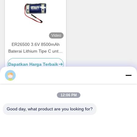
Video
ER26500 3.6V 8500mAh
Baterai Lithium Tipe C untuk
Perangkat IoT & Meters
Dapatkan Harga Terbaik
Industri
12:06 PM
Kontak Cepat
Good day, what product are you looking for?
Alamat
A1008 Huanzhi Center, Unicity Longhua, Shenzhen, Cina.
Telp