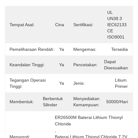
UL 
UN38.3 
Tempat Asal:
Cina
Sertifikasi:
IEC62133 
CE 
ISO9001
Pemeliharaan Rendah:
Ya
Mengemas:
Tersedia
Dapat 
Keandalan Tinggi:
Ya
Pencetakan:
Disesuaikan
Tegangan Operasi
Litium 
Ya
Jenis:
Tinggi:
Primer
Berbentuk 
Menyediakan
Membentuk:
50000/hari
Silinder
Kemampuan:
ER26500M Baterai Lithium Thionyl 
Chloride
, 
Menyoroti:
Baterai Lithium Thionyl Chloride 7.2V