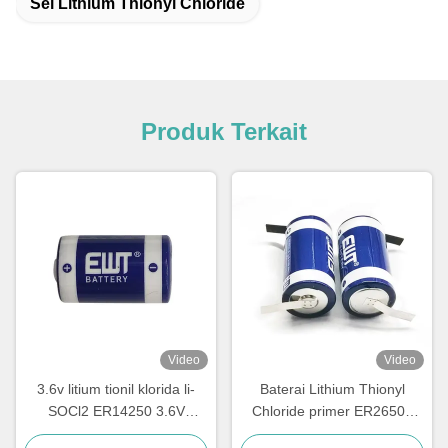
Sel Lithium Thionyl Chloride
Produk Terkait
Video
Video
3.6v litium tionil klorida li-
Baterai Lithium Thionyl
SOCl2 ER14250 3.6V
Chloride primer ER26500
1200mAh 1/2AA TL-4902,
3.6V 8500mAh LSH14