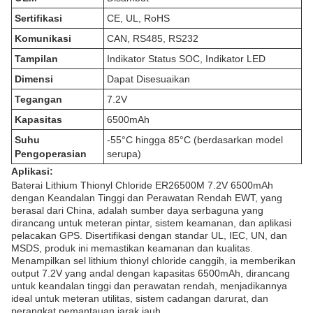
Sertifikasi
CE, UL, RoHS
Komunikasi
CAN, RS485, RS232
Tampilan
Indikator Status SOC, Indikator LED
Dimensi
Dapat Disesuaikan
Tegangan
7.2V
Kapasitas
6500mAh
Suhu
-55°C hingga 85°C (berdasarkan model
Pengoperasian
serupa)
Aplikasi:
Baterai Lithium Thionyl Chloride ER26500M 7.2V 6500mAh
dengan Keandalan Tinggi dan Perawatan Rendah EWT, yang
berasal dari China, adalah sumber daya serbaguna yang
dirancang untuk meteran pintar, sistem keamanan, dan aplikasi
pelacakan GPS. Disertifikasi dengan standar UL, IEC, UN, dan
MSDS, produk ini memastikan keamanan dan kualitas.
Menampilkan sel lithium thionyl chloride canggih, ia memberikan
output 7.2V yang andal dengan kapasitas 6500mAh, dirancang
untuk keandalan tinggi dan perawatan rendah, menjadikannya
ideal untuk meteran utilitas, sistem cadangan darurat, dan
perangkat pemantauan jarak jauh.