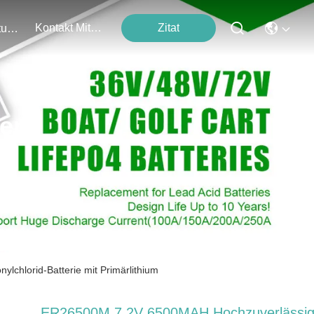
Kontakt Mit Uns
Zitat
Veranstaltungen
ten
chlorid-Batterie mit Primärlithium
ER26500M 7,2V 6500MAH Hochzuverlässig