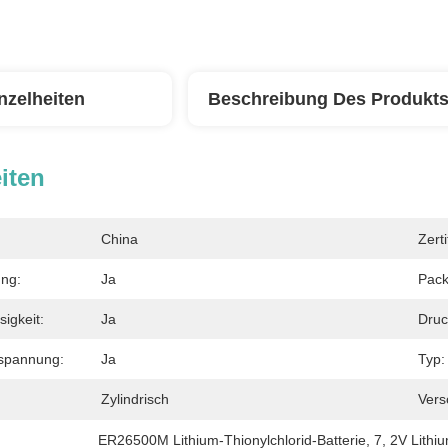
nzelheiten
Beschreibung Des Produkt
iten
China
Zerti
ung:
Ja
Pack
igkeit:
Ja
Druc
spannung:
Ja
Typ:
Zylindrisch
Vers
ER26500M Lithium-Thionylchlorid-Batterie
, 
7
, 
2V Lithiu