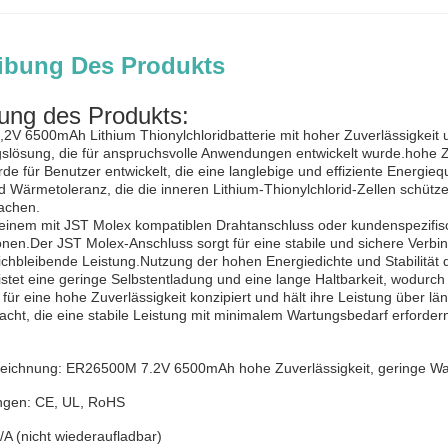
ibung Des Produkts
ung des Produkts:
V 6500mAh Lithium Thionylchloridbatterie mit hoher Zuverlässigkeit u
lösung, die für anspruchsvolle Anwendungen entwickelt wurde.hohe Z
rde für Benutzer entwickelt, die eine langlebige und effiziente Energi
d Wärmetoleranz, die die inneren Lithium-Thionylchlorid-Zellen schützen
achen.
 einem mit JST Molex kompatiblen Drahtanschluss oder kundenspezifisch
nen.Der JST Molex-Anschluss sorgt für eine stabile und sichere Verbi
leichbleibende Leistung.Nutzung der hohen Energiedichte und Stabilität
stet eine geringe Selbstentladung und eine lange Haltbarkeit, wodurc
t für eine hohe Zuverlässigkeit konzipiert und hält ihre Leistung über 
t, die eine stabile Leistung mit minimalem Wartungsbedarf erforder
eichnung: ER26500M 7.2V 6500mAh hohe Zuverlässigkeit, geringe Wart
rungen: CE, UL, RoHS
/A (nicht wiederaufladbar)