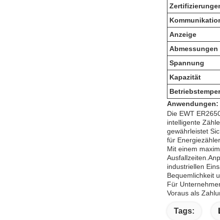
Zertifizierunge
Kommunikatio
Anzeige
Abmessungen
Spannung
Kapazität
Betriebstemper
Anwendungen:
Die EWT ER26500M
intelligente Zäh
gewährleistet Si
für Energiezähle
Mit einem maxima
Ausfallzeiten.An
industriellen Ei
Bequemlichkeit 
Für Unternehmen,
Voraus als Zahlun
Tags: