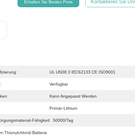
Kontaktieren Sie Uns
Erhalten Sie Besten Preis
s
fizierung:
UL UN38.3 IEC62133 CE ISO9001
:
Verfügbar
ken:
Kann Angepasst Werden
Primär-Lithium
orgungsmaterial-Fähigkeit:
50000/Tag
m-Thionylchlorid-Batterie