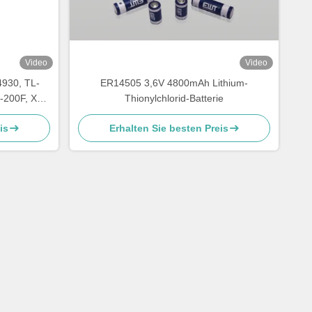
Video
Video
4930, TL-
ER14505 3,6V 4800mAh Lithium-
-200F, XL-
Thionylchlorid-Batterie
T-2300
is
Erhalten Sie besten Preis