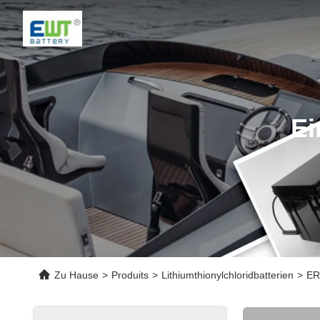
Ei
Zu Hause
>
Produits
>
Lithiumthionylchloridbatterien
>
ER