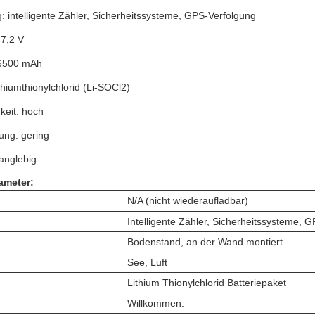
 intelligente Zähler, Sicherheitssysteme, GPS-Verfolgung
7,2 V
 6500 mAh
hiumthionylchlorid (Li-SOCl2)
keit: hoch
ung: gering
anglebig
ameter:
N/A (nicht wiederaufladbar)
Intelligente Zähler, Sicherheitssysteme, 
Bodenstand, an der Wand montiert
See, Luft
Lithium Thionylchlorid Batteriepaket
Willkommen.