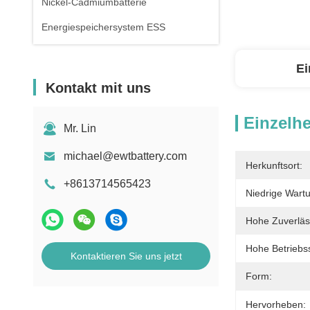
Nickel-Cadmiumbatterie
Energiespeichersystem ESS
Ei
Kontakt mit uns
Einzelhe
Mr. Lin
michael@ewtbattery.com
Herkunftsort:
+8613714565423
Niedrige Wart
Hohe Zuverläss
Hohe Betriebs
Kontaktieren Sie uns jetzt
Form:
Hervorheben: