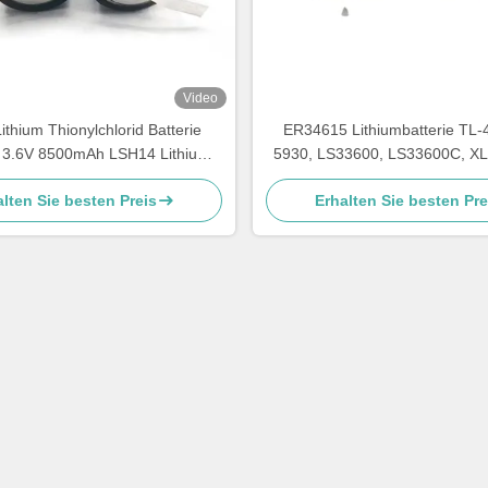
Video
ithium Thionylchlorid Batterie
ER34615 Lithiumbatterie TL-
3.6V 8500mAh LSH14 Lithium
5930, LS33600, LS33600C, XL
Batterie
205F, SB-D01, SB-D02, P
lten Sie besten Preis
Erhalten Sie besten Pre