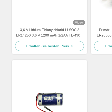
Video
3,6 V Lithium-Thionylchlorid Li-SOCl2
Primär L
ER14250 3,6 V 1200 mAh 1/2AA TL-4902,
ER26500 
TLL-5902, LS14250, XL-050F, SB-AA02,
Erhalten Sie besten Preis
Erha
PT-2150