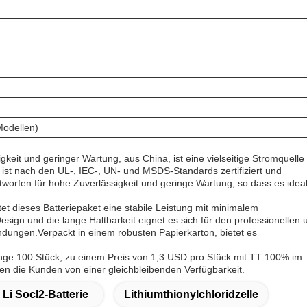
Modellen)
it und geringer Wartung, aus China, ist eine vielseitige Stromquelle 
ist nach den UL-, IEC-, UN- und MSDS-Standards zertifiziert und
tworfen für hohe Zuverlässigkeit und geringe Wartung, so dass es idea
et dieses Batteriepaket eine stabile Leistung mit minimalem
ign und die lange Haltbarkeit eignet es sich für den professionellen 
endungen.Verpackt in einem robusten Papierkarton, bietet es
nge 100 Stück, zu einem Preis von 1,3 USD pro Stück.mit TT 100% im
ieren die Kunden von einer gleichbleibenden Verfügbarkeit.
 Li Socl2-Batterie
Lithiumthionylchloridzelle