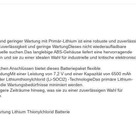
nd geringer Wartung mit Primär-Lithium ist eine robuste und zuverläss
uverlässigkeit und geringe WartungDieses nicht wiederaufladbare
equelle suchen.Das langlebige ABS-Gehäuse liefert eine hervorragende
 und sie zu einer idealen Wahl für industrielle und kritische elektronis
en Anschlüssen bietet dieses Batteriepaket flexible
ndungMit einer Leistung von 7,2 V und einer Kapazität von 6500 mAh
 der Lithiumthionylchlorid (Li-SOCl2) -TechnologieDas primäre Lithium-
h die Wartungsbedürfnisse minimiert werden.
längere Zeiträume hinweg, was sie zu einer zuverlässigen Wahl für
n.
ung Lithium Thionylchlorid Batterie