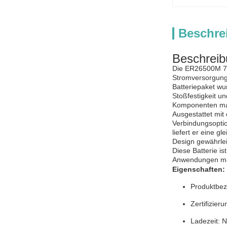
Beschre
Beschreib
Die ER26500M 7,2
Stromversorgungs
Batteriepaket wu
Stoßfestigkeit un
Komponenten m
Ausgestattet mit
Verbindungsoptio
liefert er eine g
Design gewährlei
Diese Batterie is
Anwendungen mach
Eigenschaften:
Produktbez
Zertifizie
Ladezeit: N