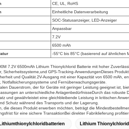
n
CE, UL, RoHS
n
Einheitliche Datenverarbeitung
SOC-Statusanzeiger, LED-Anzeiger
Anpassbar
7.2V
6500 mAh
atur
-55°C bis 85°C (basierend auf ähnlichen 
 7.2V 6500mAh Lithium Thionylchlorid Batterie mit hoher Zuverlässigke
ler, Sicherheitssysteme,und GPS-Tracking-AnwendungenDieses Produkt 
cherheit und Qualität.2V-Ausgang mit einer Kapazität von 6500 mAh, en
r, Notfallsicherungssysteme und Fernüberwachungsgeräte.
len Dauerstrom, der für Geräte mit geringer Leistung geeignet ist, biet
passungen an unterschiedliche AnlagenbedürfnisseDurch das robuste Des
nsatz und gewährleistet eine gleichbleibende Leistung in kritischen Anw
und Schutz während des Transports und der Lagerung.
 die dieses Produkt erwerben möchten, beträgt die Mindestbestellme
gsfrist für eine sichere TransaktionBei direkter Fabriklieferung profit
Lithiumthionylchloridbatterien
Lithium Thionylchlorid