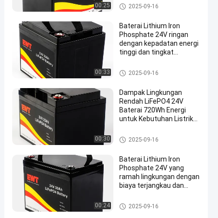
Baterai Lithium Iron Phosphat
00:25
2025-09-16
e 24V
Baterai Lithium Iron
Phosphate 24V ringan
dengan kepadatan energi
tinggi dan tingkat
pelepasan yang tinggi
Baterai Lithium Iron Phosphat
00:33
2025-09-16
e 24V
Dampak Lingkungan
Rendah LiFePO4 24V
Baterai 720Wh Energi
untuk Kebutuhan Listrik
Berkelanjutan
Baterai Lithium Iron Phosphat
00:30
2025-09-16
e 24V
Baterai Lithium Iron
Phosphate 24V yang
ramah lingkungan dengan
biaya terjangkau dan
kepadatan energi tinggi
Baterai Lithium Iron Phosphat
00:24
2025-09-16
e 24V