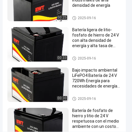
industriales de alta
BMS
densidad de energía
EWT
batería del fosfato del hierro d
00:25
2025-09-16
fábrica
el litio 24v
mayorista
Batería ligera de litio-
fosfato de hierro de 24 V
en
con alta densidad de
línea
energía y alta tasa de
descarga
batería
Chatea
batería del fosfato del hierro d
del
00:33
2025-09-16
2025-
57 Las
el litio 24v
fosfato
Ahora
del hierro
09-16
opiniones
Compartir
Bajo impacto ambiental
del litio
LiFePO4 Batería de 24 V
24v
720Wh Energía para
#
necesidades de energía
batería
sostenibles
del
batería del fosfato del hierro d
00:30
2025-09-16
el litio 24v
fosfato
del
Batería de fosfato de
hierro y litio de 24 V
hierro
respetuosa con el medio
del litio
ambiente con un costo
24v
asequible y una alta