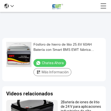
Fósforo de hierro de litio 25.6V 60AH
Fósforo
Batería con Smart BMS EWT fábrica
de
mayorista en línea
hierro
Chatea Ahora
de
Más Información
litio
25.6V
60AH
Videos relacionados
Batería
con
2Batería de iones de litio
de 24 V para aplicaciones
Smart