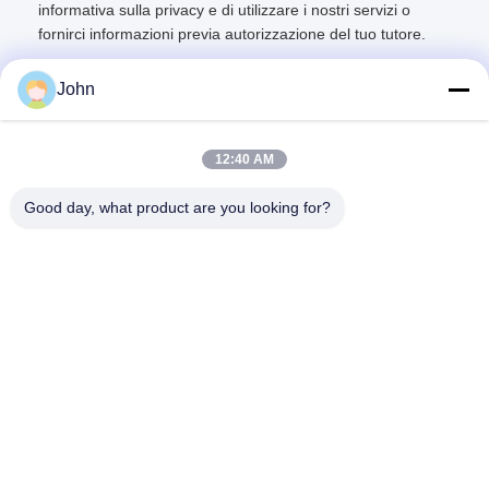
informativa sulla privacy e di utilizzare i nostri servizi o
fornirci informazioni previa autorizzazione del tuo tutore.
John
12:40 AM
Contatto rapido
Good day, what product are you looking for?
Indirizzo
A1008 Huanzhi Center, Unicity Longhua, Shenzhen, Cina.
Telefono
86-137-1456-5423
E-mail
michael@ewtbattery.com