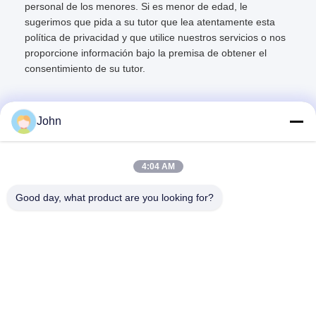
personal de los menores. Si es menor de edad, le
sugerimos que pida a su tutor que lea atentamente esta
política de privacidad y que utilice nuestros servicios o nos
proporcione información bajo la premisa de obtener el
consentimiento de su tutor.
John
Contacto rápido
4:04 AM
Good day, what product are you looking for?
Dirección
A1008 Centro Huanzhi, Unicity Longhua, Shenzhen, China.
Teléfono
86-137-1456-5423
El correo electrónico
michael@ewtbattery.com