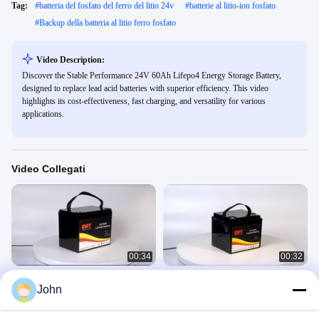
Tag:
#
batteria del fosfato del ferro del litio 24v
#
batterie al litio-ion fosfato
#
Backup della batteria al litio ferro fosfato
Video Description:
Discover the Stable Performance 24V 60Ah Lifepo4 Energy Storage Battery,
designed to replace lead acid batteries with superior efficiency. This video
highlights its cost-effectiveness, fast charging, and versatility for various
applications.
Video Collegati
00:34
00:32
12V 95AH batteria al litio fosfato di
IFR12V 50AH
John
ferro
Fosfato Del Ferro Del Litio
Fosfato Del Ferro Del Litio
February 25, 2025
March 27, 2025