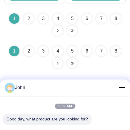
1
2
3
4
5
6
7
8
1
2
3
4
5
6
7
8
John
5:59 AM
迅速な連絡
Good day, what product are you looking for?
アドレス