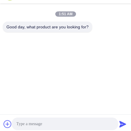
비디오
비디오
1:51 AM
폴리머 리?? 이온 배터리 팩
맞춤형 리?? 폴리머 배터리
Good day, what product are you looking for?
3.7 V 700mah LP423450 배
팩 3.7v 300mah 리포 배터리
터리
402530
최상의 가격을 얻으세요
최상의 가격을 얻으세요
비디오
비디오
블랙 리?? 폴리머 배터리 충
752030 미니 리포 배터리
전 3.7v 1100mah 리포 배터
3.7v 300mah 리 폴리머 배터
리 팩
리 팩