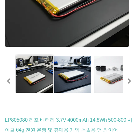
LP805080 리포 배터리 3.7V 4000mAh 14.8Wh 500-800 사
이클 64g 전원 은행 및 휴대용 게임 콘솔용 맨 와이어