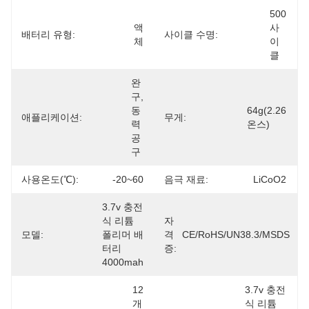
500 
액
사
배터리 유형:
사이클 수명:
체
이
클
완
구, 
동
64g(2.26
애플리케이션:
무게:
력 
온스)
공
구
사용온도(℃):
-20~60
음극 재료:
LiCoO2
3.7v 충전
식 리튬 
자
모델:
폴리머 배
격
CE/RoHS/UN38.3/MSDS
터리 
증:
4000mah
12
3.7v 충전
개
식 리튬 