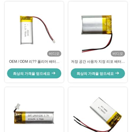
비디오
비디오
OEM / ODM 리?? 폴리머 배터리
저장 공간 사용자 지정 리포 배터리
팩 3.7V 750MAH 리포 배터리
팩 3.7v 300mah 리 폴리머 재충전
LP852045
배터리
최상의 가격을 얻으세요
최상의 가격을 얻으세요