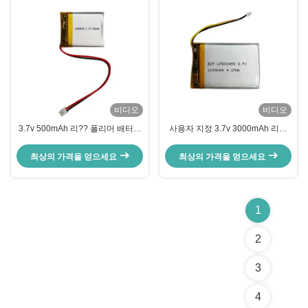
비디오
비디오
3.7v 500mAh 리?? 폴리머 배터리
사용자 지정 3.7v 3000mAh 리포
셀 폴리머 리?? 배터리 팩
배터리 리 폴리머 재충전 배터리
LP656360
최상의 가격을 얻으세요
최상의 가격을 얻으세요
1
2
3
4