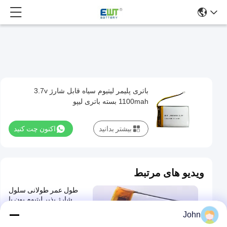
باتری پلیمر لیتیوم سیاه قابل شارژ 3.7v
باتری
1100mah بسته باتری لیپو
پلیمر
لیتیوم
بیشتر بدانید
اکنون چت کنید
سیاه
قابل
شارژ
ویدیو های مرتبط
3.7v
طول عمر طولانی سلول
1100mah
شارژ پذیر لیتیوم یون با
بسته
حفاظت از PCB و مقاومت
John
داخلی 60mΩ -20°C تا 60°C
باتری