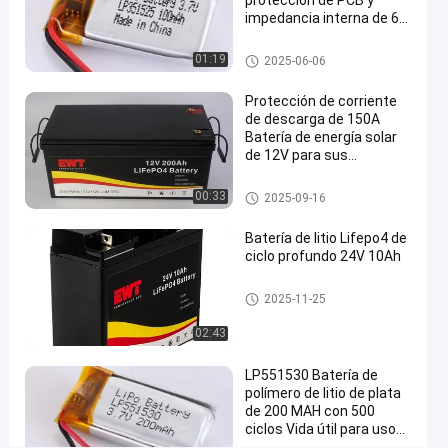
protección de PCB y
Batería
impedancia interna de 60
mΩ -20°C a 60°C
Pack
Batería de poliéster de litio
01:19
2025-06-06
Chatea
Batería de
2025-
111 Las
Protección de corriente
Ahora
poliéster
06-06
opiniones
de descarga de 150A
de litio
Compartir
Batería de energía solar
de 12V para sus
#
requisitos
Batería
personalizados
batería del fosfato del hierro d
00:33
2025-09-16
el litio 12v
de
poliéster
Batería de litio Lifepo4 de
ciclo profundo 24V 10Ah
de litio
#
batería del fosfato del hierro d
Batería
2025-11-25
el litio 24v
del
02:43
polímero
de la ión
LP551530 Batería de
polímero de litio de plata
de litio
de 200 MAH con 500
#
ciclos Vida útil para uso
Batería
industrial y comercial