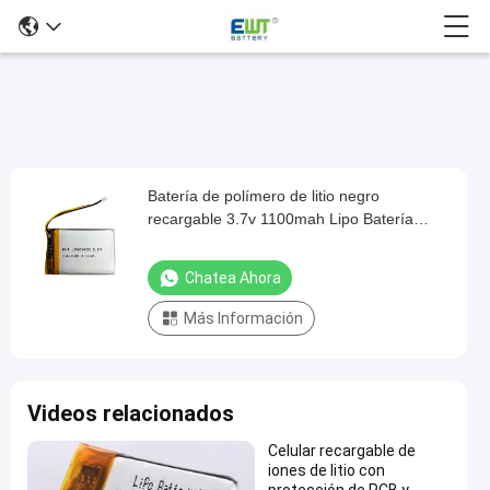
Batería de polímero de litio negro
Batería
recargable 3.7v 1100mah Lipo Batería
de
Pack
polímero
Chatea Ahora
de
Más Información
litio
negro
recargable
Videos relacionados
3.7v
1100mah
Celular recargable de
iones de litio con
Lipo