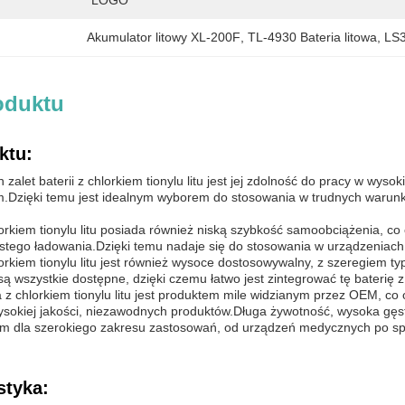
LOGO
Akumulator litowy XL-200F
, 
TL-4930 Bateria litowa
, 
LS3
oduktu
ktu:
 zalet baterii z chlorkiem tionylu litu jest jej zdolność do pracy w w
.Dzięki temu jest idealnym wyborem do stosowania w trudnych warunk
orkiem tionylu litu posiada również niską szybkość samoobciążenia, c
stego ładowania.Dzięki temu nadaje się do stosowania w urządzeniach
orkiem tionylu litu jest również wysoce dostosowywalny, z szeregiem 
ą wszystkie dostępne, dzięki czemu łatwo jest zintegrować tę baterię 
a z chlorkiem tionylu litu jest produktem mile widzianym przez OEM, 
ysokiej jakości, niezawodnych produktów.Długa żywotność, wysoka gęst
m dla szerokiego zakresu zastosowań, od urządzeń medycznych po spr
styka: