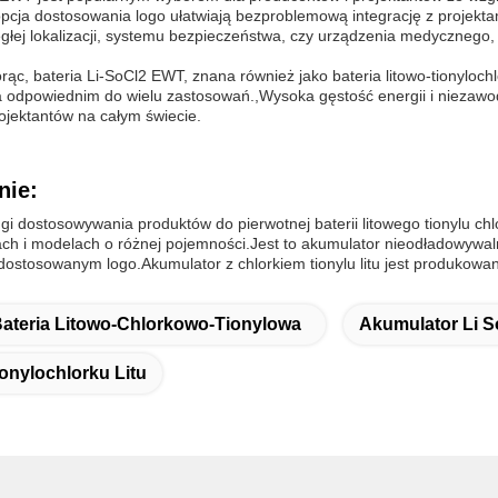
i opcja dostosowania logo ułatwiają bezproblemową integrację z projekta
ległej lokalizacji, systemu bezpieczeństwa, czy urządzenia medyczneg
orąc, bateria Li-SoCl2 EWT, znana również jako bateria litowo-tionyloch
a odpowiednim do wielu zastosowań.,Wysoka gęstość energii i niezaw
ojektantów na całym świecie.
nie:
gi dostosowywania produktów do pierwotnej baterii litowego tionylu chl
ch i modelach o różnej pojemności.Jest to akumulator nieodładowywaln
 dostosowanym logo.Akumulator z chlorkiem tionylu litu jest produkowa
ateria Litowo-Chlorkowo-Tionylowa
Akumulator Li S
nylochlorku Litu