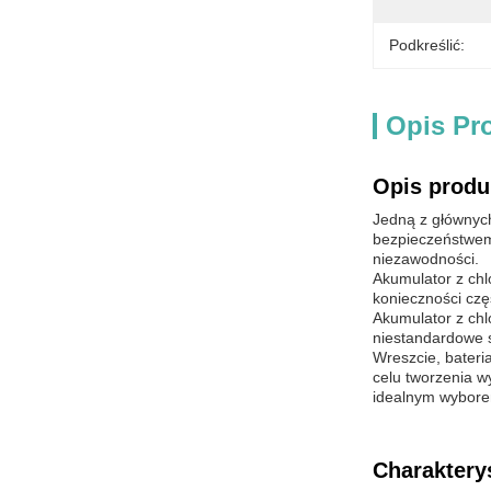
Podkreślić:
Opis Pr
Opis produ
Jedną z głównych
bezpieczeństwem
niezawodności.
Akumulator z chl
konieczności czę
Akumulator z chl
niestandardowe s
Wreszcie, bateri
celu tworzenia w
idealnym wybore
Charaktery