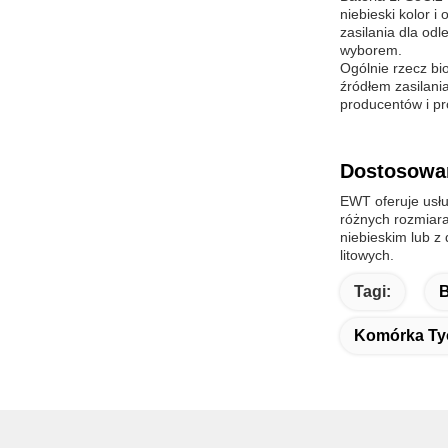
niebieski kolor 
zasilania dla od
wyborem.
Ogólnie rzecz bi
źródłem zasilani
producentów i pr
Dostosowa
EWT oferuje usłu
różnych rozmiara
niebieskim lub z
litowych.
Tagi:
B
Komórka Tyo