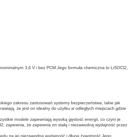
u nominalnym 3,6 V i bez PCM.Jego formuła chemiczna to LiSOCl2,
okiego zakresu zastosowań.systemy bezpieczeństwa, takie jak
wiają, że jest on idealny do użytku w odległych miejscach.gdzie
zystkie modele zapewniają wysoką gęstość energii, co czyni je
, zapewnia, że zapewnia on stałą i niezawodną wydajność przez
lędu na jej niezawodną wydajność i długą żywotność.Jego