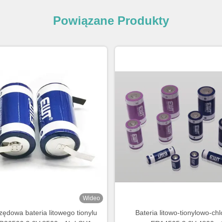
Powiązane Produkty
Wideo
zędowa bateria litowego tionylu
Bateria litowo-tionylowo-ch