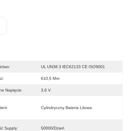
ictwo:
UL UN38.3 IEC62133 CE ISO9001
ć:
610,5 Mm
ne Napięcie:
3,6 V.
erii:
Cylindryczny Bateria Litowa
ść Supply:
50000/dzień