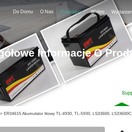
Do Domu
O Nas
Wideo
Produkty
gółowe Informacje O Prod
>
ER34615 Akumulator litowy TL-4930, TL-5930, LS33600, LS33600C