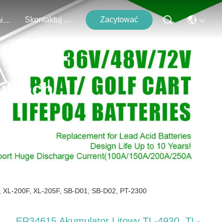
Skontaktuj Się Z Nami
Zacytować
Wydarzenia
uktach
, XL-200F, XL-205F, SB-D01, SB-D02, PT-2300
ER34615 Akumulator Litowy TL-4930, TL-