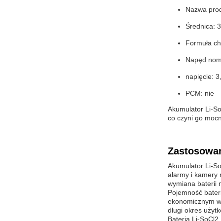
Nazwa produ
Średnica: 
Formuła ch
Napęd nomi
napięcie: 3
PCM: nie
Akumulator Li-So
co czyni go mocn
Zastosowan
Akumulator Li-So
alarmy i kamery 
wymiana baterii 
Pojemność bateri
ekonomicznym wy
długi okres użyt
Bateria Li-SoCl2