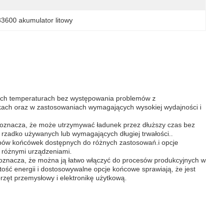
3600 akumulator litowy
ysokich temperaturach bez występowania problemów z
ach oraz w zastosowaniach wymagających wysokiej wydajności i
o oznacza, że może utrzymywać ładunek przez dłuższy czas bez
 rzadko używanych lub wymagających długiej trwałości..
typów końcówek dostępnych do różnych zastosowań.i opcje
z różnymi urządzeniami.
co oznacza, że można ją łatwo włączyć do procesów produkcyjnych w
ość energii i dostosowywalne opcje końcowe sprawiają, że jest
zęt przemysłowy i elektronikę użytkową.