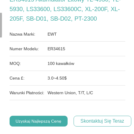
5930, LS33600, LS33600C, XL-200F, XL-
205F, SB-D01, SB-D02, PT-2300
Nazwa Marki:
EWT
Numer Modelu:
ER34615
MOQ:
100 kawałków
Cena £:
3.0~4.50$
Warunki Płatności:
Western Union, T/T, L/C
Skontaktuj Się Teraz
Uzyskaj Najlepszą Cenę