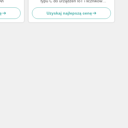
Ah
typu C do urządzeń IoT i liczników
przemysłowych
ę
Uzyskaj najlepszą cenę