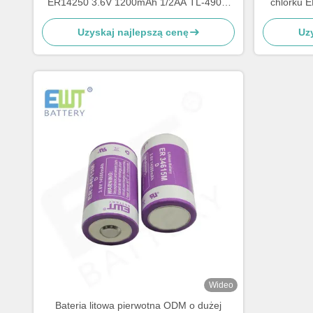
ER14250 3.6V 1200mAh 1/2AA TL-4902,
chlorku 
TLL-5902, LS14250, XL-050F, SB-AA02,
Uzyskaj najlepszą cenę
Uz
PT-2150
Wideo
Bateria litowa pierwotna ODM o dużej