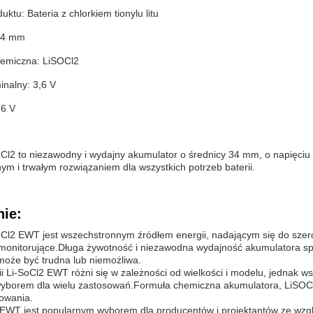
ktu: Bateria z chlorkiem tionylu litu
34 mm
emiczna: LiSOCl2
nalny: 3,6 V
,6 V
Cl2 to niezawodny i wydajny akumulator o średnicy 34 mm, o napięci
ym i trwałym rozwiązaniem dla wszystkich potrzeb baterii.
ie:
Cl2 EWT jest wszechstronnym źródłem energii, nadającym się do szer
monitorujące.Długa żywotność i niezawodna wydajność akumulatora spra
może być trudna lub niemożliwa.
i Li-SoCl2 EWT różni się w zależności od wielkości i modelu, jednak ws
borem dla wielu zastosowań.Formuła chemiczna akumulatora, LiSOCl2
kowania.
 EWT jest popularnym wyborem dla producentów i projektantów ze wzg