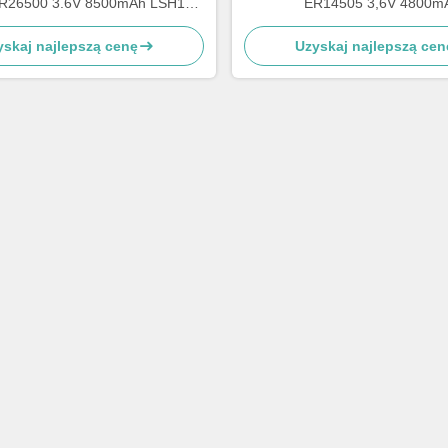
ER26500 3.6V 8500mAh LSH14
ER14505 3,6V 4800m
Bateria litowa
yskaj najlepszą cenę
Uzyskaj najlepszą cen