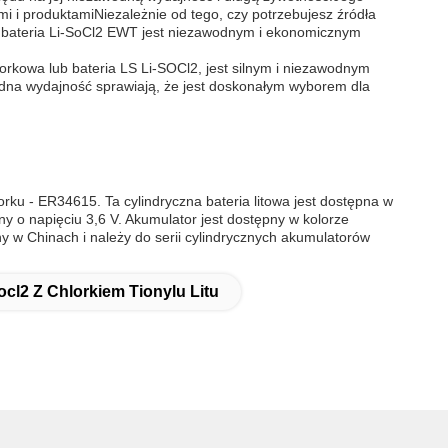
mi i produktamiNiezależnie od tego, czy potrzebujesz źródła
o, bateria Li-SoCl2 EWT jest niezawodnym i ekonomicznym
lorkowa lub bateria LS Li-SOCl2, jest silnym i niezawodnym
odna wydajność sprawiają, że jest doskonałym wyborem dla
orku - ER34615. Ta cylindryczna bateria litowa jest dostępna w
y o napięciu 3,6 V. Akumulator jest dostępny w kolorze
ny w Chinach i należy do serii cylindrycznych akumulatorów
ocl2 Z Chlorkiem Tionylu Litu