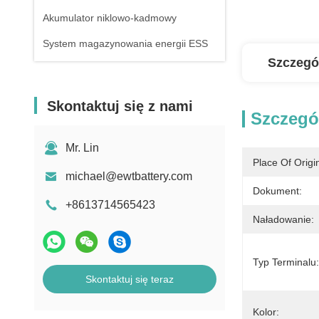
Akumulator niklowo-kadmowy
System magazynowania energii ESS
Szczegó
Skontaktuj się z nami
Szczegó
Mr. Lin
Place Of Origi
michael@ewtbattery.com
Dokument:
+8613714565423
Naładowanie:
Typ Terminalu:
Skontaktuj się teraz
Kolor: