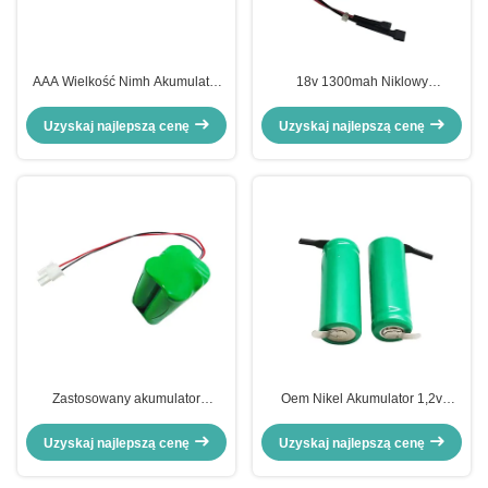
AAA Wielkość Nimh Akumulator
18v 1300mah Niklowy
650mah 700mAh Ni-Mh AAA
akumulator Nimh Akumulator AA
800mAh 1.2v
Uzyskaj najlepszą cenę
Uzyskaj najlepszą cenę
Zastosowany akumulator
Oem Nikel Akumulator 1,2v
samochodowy 4.8v 1300mah Ni-
300mah NiMh Aa
Mh
Uzyskaj najlepszą cenę
Uzyskaj najlepszą cenę