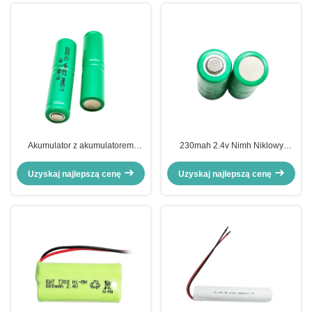
Akumulator z akumulatorem
230mah 2.4v Nimh Niklowy
niklowym 2.4v 250mah Nimh
akumulator do naładowania o
wysokim cyklu
Uzyskaj najlepszą cenę
Uzyskaj najlepszą cenę