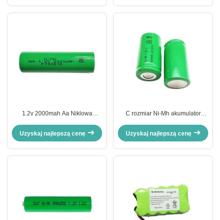
1.2v 2000mah Aa Niklowa
C rozmiar Ni-Mh akumulator
Akumulacja NiMH Akumulacja
3000mAh Ni-Mh 1.2v 4000mah
litowa
bateria
Uzyskaj najlepszą cenę
Uzyskaj najlepszą cenę