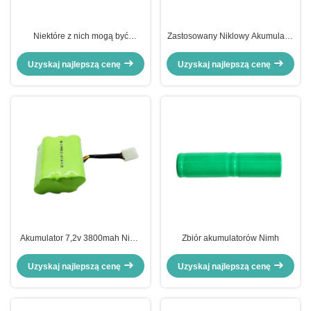
Niektóre z nich mogą być
Zastosowany Niklowy Akumulator
wykorzystane w celu uzyskania
3.6v 2500mah Akumulator
energii elektrycznej.
Uzyskaj najlepszą cenę
Uzyskaj najlepszą cenę
Akumulator 7,2v 3800mah NiMh
Zbiór akumulatorów Nimh
do urządzeń domowych
Uzyskaj najlepszą cenę
Uzyskaj najlepszą cenę