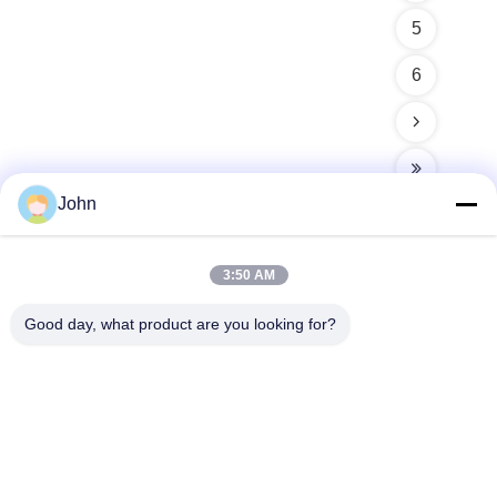
5
6
John
3:50 AM
Szybki kontakt
Good day, what product are you looking for?
Adres
A1008 Huanzhi Center, Unicity Longhua, Shenzhen, Chiny.
Tel.
86-137-1456-5423