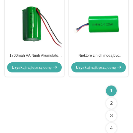
1700mah AA Nimh Akumulator
Niektóre z nich mogą być
do ładowania 3.6V Nimh
wykorzystane w celu uzyskania
Akumulator
energii elektrycznej
Uzyskaj najlepszą cenę
Uzyskaj najlepszą cenę
1
2
3
4