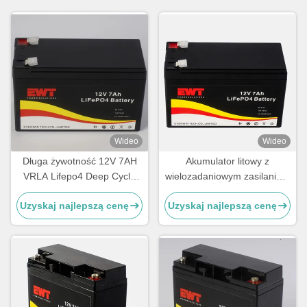
Wideo
Wideo
Długa żywotność 12V 7AH
Akumulator litowy z
VRLA Lifepo4 Deep Cycle
wielozadaniowym zasilaniem
Lithium Iron Phosphate
12V 10ah
Uzyskaj najlepszą cenę
Uzyskaj najlepszą cenę
Battery Pack