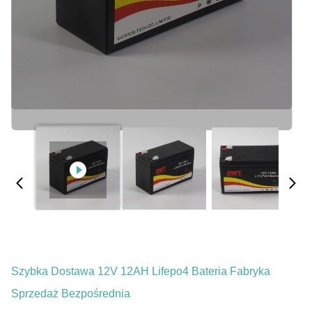
Szybka Dostawa 12V 12AH Lifepo4 Bateria Fabryka
Sprzedaż Bezpośrednia