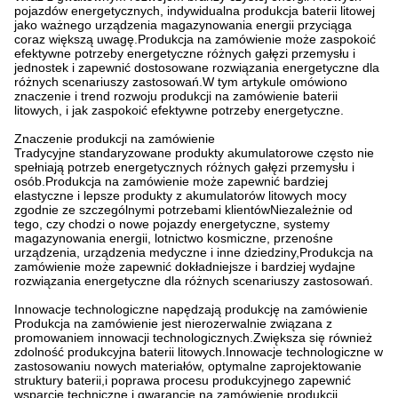
pojazdów energetycznych, indywidualna produkcja baterii litowej
jako ważnego urządzenia magazynowania energii przyciąga
coraz większą uwagę.Produkcja na zamówienie może zaspokoić
efektywne potrzeby energetyczne różnych gałęzi przemysłu i
jednostek i zapewnić dostosowane rozwiązania energetyczne dla
różnych scenariuszy zastosowań.W tym artykule omówiono
znaczenie i trend rozwoju produkcji na zamówienie baterii
litowych, i jak zaspokoić efektywne potrzeby energetyczne.
Znaczenie produkcji na zamówienie
Tradycyjne standaryzowane produkty akumulatorowe często nie
spełniają potrzeb energetycznych różnych gałęzi przemysłu i
osób.Produkcja na zamówienie może zapewnić bardziej
elastyczne i lepsze produkty z akumulatorów litowych mocy
zgodnie ze szczególnymi potrzebami klientówNiezależnie od
tego, czy chodzi o nowe pojazdy energetyczne, systemy
magazynowania energii, lotnictwo kosmiczne, przenośne
urządzenia, urządzenia medyczne i inne dziedziny,Produkcja na
zamówienie może zapewnić dokładniejsze i bardziej wydajne
rozwiązania energetyczne dla różnych scenariuszy zastosowań.
Innowacje technologiczne napędzają produkcję na zamówienie
Produkcja na zamówienie jest nierozerwalnie związana z
promowaniem innowacji technologicznych.Zwiększa się również
zdolność produkcyjna baterii litowych.Innowacje technologiczne w
zastosowaniu nowych materiałów, optymalne zaprojektowanie
struktury baterii,i poprawa procesu produkcyjnego zapewnić
wsparcie techniczne i gwarancję na zamówienie produkcji.