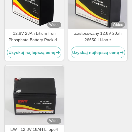
Wideo
Wideo
12.8V 23Ah Litium Iron
Zastosowany 12,8V 20ah
Phosphate Battery Pack dla
26650 Li-Ion z
elektrycznych wózków
akumulatorem
Uzyskaj najlepszą cenę
Uzyskaj najlepszą cenę
widłowych
Wideo
EWT 12,8V 18AH Lifepo4