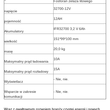
Fosforan żelaza litowego
32700-12V
napięcie
12AH
pojemność
IFR32700 3,2 V 6Ah
Akumulatory
151*99*100 mm
wielkość
20,0 kg
masę
10A
Maksymalny prąd ładowania
15A
Maksymalny prąd rozładowy
- Nie, nie.
Wyświetlacz
Wsparcie w zakresie
- Nie, nie.
komunikacji
Wraz z gwałtownym rozwojem branży czystej energii i nowych