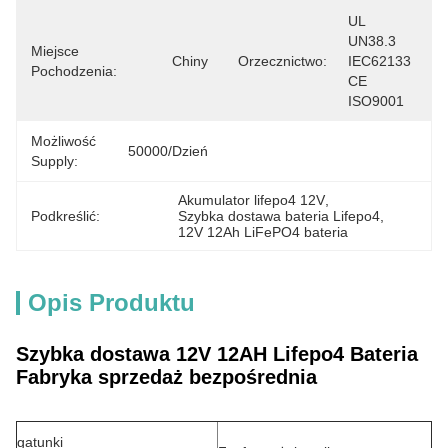
UL 
UN38.3 
Miejsce
Chiny
Orzecznictwo:
IEC62133 
Pochodzenia:
CE 
ISO9001
Możliwość
50000/dzień
Supply:
Akumulator lifepo4 12V
, 
Podkreślić:
Szybka dostawa bateria Lifepo4
, 
12V 12Ah LiFePO4 bateria
Opis Produktu
Szybka dostawa 12V 12AH Lifepo4 Bateria
Fabryka sprzedaż bezpośrednia
gatunki