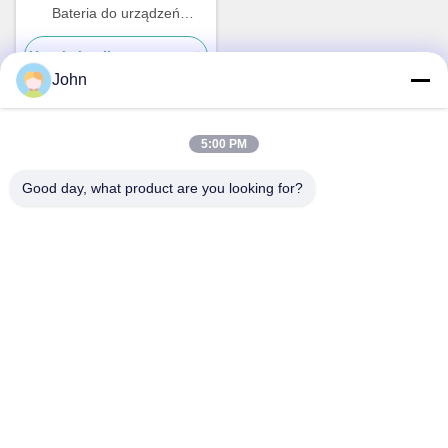
Bateria do urządzeń
elektrycznych na zewnątrz
Uzyskaj najlepszą cenę
John
5:00 PM
Szybki kontakt
Good day, what product are you looking for?
Adres
A1008 Huanzhi Center, Unicity Longhua, Shenzhen, Chiny.
Tel.
86-137-1456-5423
Wiadomość elektroniczna
michael@ewtbattery.com