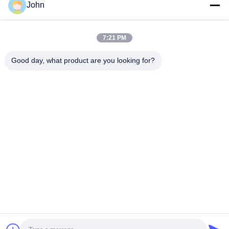
John
Informações da empresa
Outros Vídeos
Outros Vídeos
December 09, 2025
October 17, 2023
7:21 PM
Good day, what product are you looking for?
01:01
00:35
Bateria de fosfato de ferro-lítio 12V
LFP de 36 V a 42 Ah
Outros Vídeos
Fosfato Do Ferro Do Lítio
November 25, 2025
June 13, 2024
00:24
01:04
Bateria de ferro-lítio-fosfato de 24 V
Bateria de lítio Primart
de alta densidade energética e baixo
Bateria CR ER
impacto ambiental
Bateria Do Fosfato Do Ferro Do
October 17, 2023
Lítio 24v