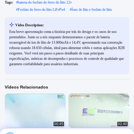
Tags:
#
bateria do fosfato do ferro do lítio 12v
#
Fosfato do ferro do lítio LiFePo4
#
Íons de lítio e fosfato de lítio
Video Description:
Esta breve apresentação conta a história por trás do design e os casos de uso
pretendidos. Junte-se a nós enquanto demonstramos o pacote de bateria
recarregável de íon de lítio de 13.000mAh e 14,4V, apresentando sua construção
robusta usando 18.650 células, ideal para alimentar robôs e outras aplicações B2B
exigentes. Você verá um passo a passo detalhado de suas principais
especificações, métricas de desempenho e processos de controle de qualidade que
garantem confiabilidade para usuários industriais.
Vídeos Relacionados
00:45
02:40
Bateria de cloreto de tionilo de lítio
Bateria de lítio Bateria de íons de lítio