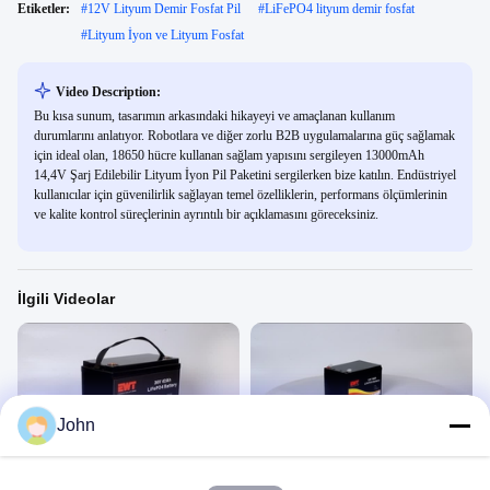
Etiketler:
#
12V Lityum Demir Fosfat Pil
#
LiFePO4 lityum demir fosfat
#
Lityum İyon ve Lityum Fosfat
Video Description:
Bu kısa sunum, tasarımın arkasındaki hikayeyi ve amaçlanan kullanım
durumlarını anlatıyor. Robotlara ve diğer zorlu B2B uygulamalarına güç sağlamak
için ideal olan, 18650 hücre kullanan sağlam yapısını sergileyen 13000mAh
14,4V Şarj Edilebilir Lityum İyon Pil Paketini sergilerken bize katılın. Endüstriyel
kullanıcılar için güvenilirlik sağlayan temel özelliklerin, performans ölçümlerinin
ve kalite kontrol süreçlerinin ayrıntılı bir açıklamasını göreceksiniz.
İlgili Videolar
John
00:35
00:35
36V 42Ah LFP
12V 18Ah LiFePO4 pil
Lityum Demir Fosfat
Lityum Demir Fosfat