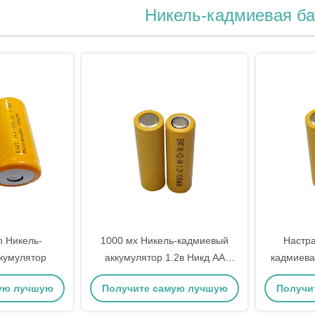
Никель-кадмиевая ба
h Никель-
1000 мх Никель-кадмиевый
Настр
кумулятор
аккумулятор 1.2в Никд АА
кадмиева
аккумулятор 1200 мх 1300 мх
NiCd акк
ую лучшую
Получите самую лучшую
Получи
цену