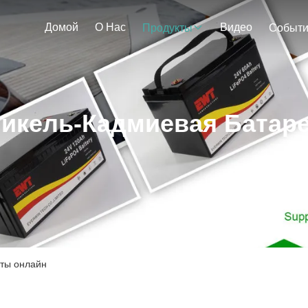
Домой
О Нас
Видео
Продукты
Событ
икель-Кадмиевая Батар
кты онлайн