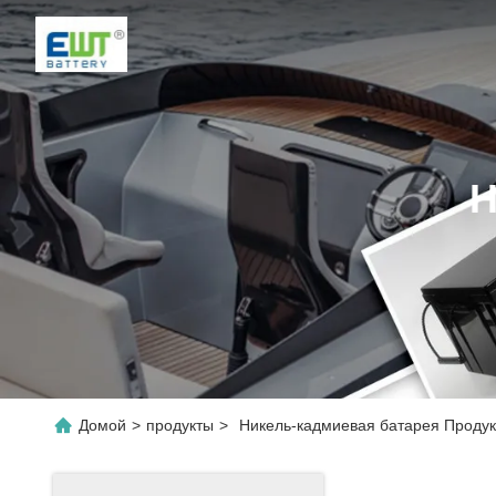
Н
Домой
>
продукты
>
Никель-кадмиевая батарея Проду