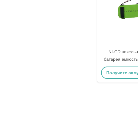
NI-CD никель
батарея емкость
мАч и максима
Получите сам
зарядки 0,5 А,
токсичные м
цену