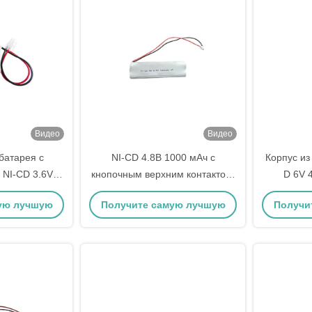
Видео
Видео
батарея с
NI-CD 4.8В 1000 мАч с
Корпус из
 NI-CD 3.6V
кнопочным верхним контактом,
D 6V 
AH
тип 72200, медицинская
кадм
ую лучшую
Получите самую лучшую
Получи
батарея для медицинских
температу
устройств, от -20°C до 35°C,
до 60°C и
цену
химия: никель-кадмий