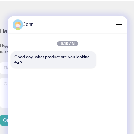
John
Наша рассылка
6:10 AM
Подпишитесь на нашу информационную рассылку для
получения скидок и прочего.
Good day, what product are you looking 
for?
Отправить Электронную Почту