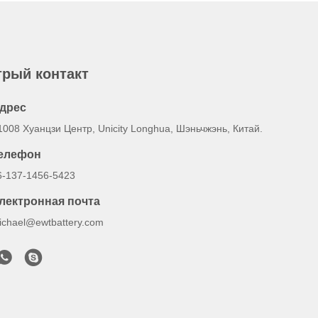
рый контакт
дрес
1008 Хуанцзи Центр, Unicity Longhua, Шэньчжэнь, Китай.
елефон
6-137-1456-5423
лектронная почта
ichael@ewtbattery.com