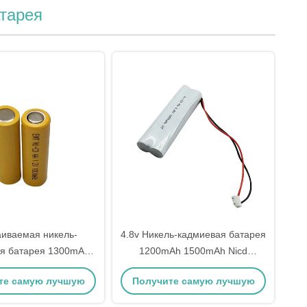
тарея
аиваемая никель-
4.8v Никель-кадмиевая батарея
я батарея 1300mAh
1200mAh 1500mAh Nicd
умуляторная батарея
батарея
те самую лучшую
Получите самую лучшую
цену
цену