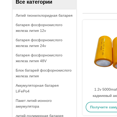
Все категории
Литий тионилхлоридная батарея
батарея фосфорнокислого
железа лития 12v
батарея фосфорнокислого
железа лития 24v
батарея фосфорнокислого
железа лития 48V
Блок батарей фосфорнокислого
железа лития
Аккумуляторная батарея
1.2v 5000ma
LiFePo4
кадмиевый ак
Пакет литий-ионного
аккумулятора
Получите сам
литий-полимерная батарея
цену