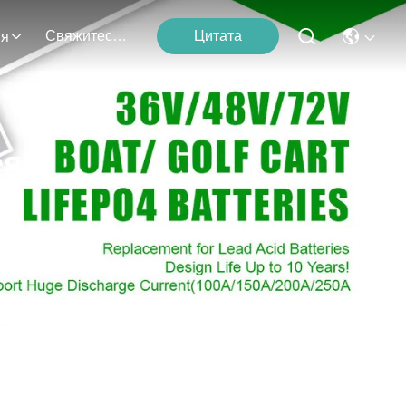
Свяжитесь С Нами
Цитата
ия
ея