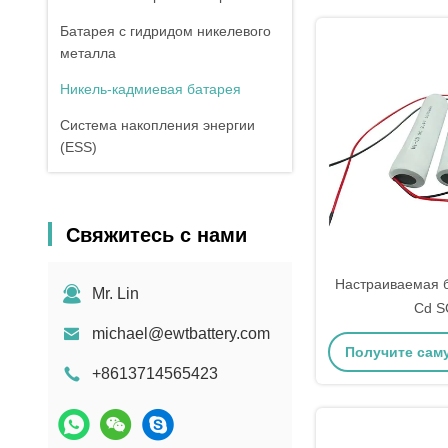
Батарея с гидридом никелевого
металла
Никель-кадмиевая батарея
Система накопления энергии
(ESS)
Свяжитесь с нами
Настраиваемая б
Mr. Lin
Cd S
michael@ewtbattery.com
Получите сам
+8613714565423
цену