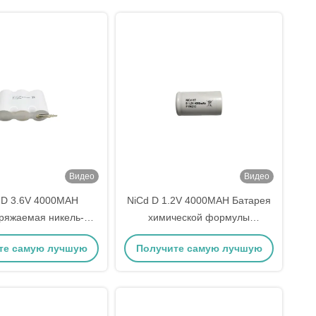
Видео
Видео
 D 3.6V 4000MAH
NiCd D 1.2V 4000MAH Батарея
ряжаемая никель-
химической формулы
я батарея Высокая
Вместимость литиевой
те самую лучшую
Получите самую лучшую
рость разряда
полимерной батареи для 72200
страиваемая
медицинской батареи
цену
цену