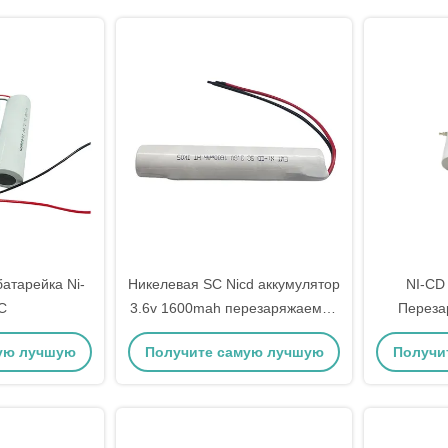
атарейка Ni-
Никелевая SC Nicd аккумулятор
NI-CD
C
3.6v 1600mah перезаряжаемая
Переза
батарея
кадмиева
ую лучшую
Получите самую лучшую
Получи
ско
на
цену