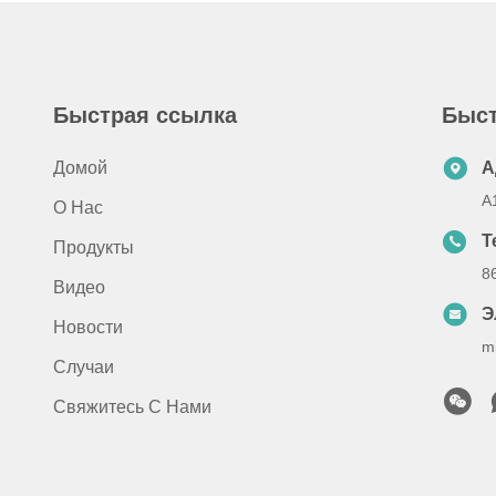
Быстрая ссылка
Быст
Домой
А
A
О Нас
Т
Продукты
8
Видео
Э
Новости
m
Случаи
Свяжитесь С Нами