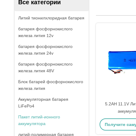
Все категории
Литий тионилхлоридная батарея
батарея фосфорнокислого
железа лития 12v
батарея фосфорнокислого
железа лития 24v
батарея фосфорнокислого
железа лития 48V
Блок батарей фосфорнокислого
железа лития
Аккумуляторная батарея
5.2AH 11.1V Л
LiFePo4
аккумуля
Пакет литий-ионного
перезаряжаемым
аккумулятора
Получите сам
анод
литий-полимерная батарея
цену