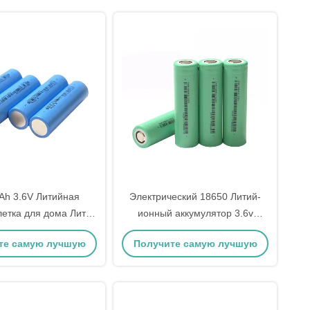
h 3.6V Литийная
Электрический 18650 Литий-
летка для дома Литий
ионный аккумулятор 3.6v
50 Аккумулятор
3200mah
те самую лучшую
Получите самую лучшую
цену
цену