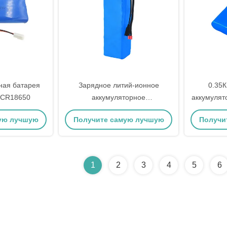
ная батарея
Зарядное литий-ионное
0.35
 ICR18650
аккумуляторное
аккумулят
комплектующее 48в 10ах
ую лучшую
Получите самую лучшую
Получи
Электрический скутер
аккумуляторный пакет
цену
1
2
3
4
5
6