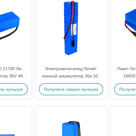
0 21700 Ли-
Электровелосипед Литий-
Пакет Ли
ятор 36V 48v
ионный аккумулятор 36в 10а
18650
го велосипеда
аккумулятор длительный срок
анод
ую лучшую
Получите самую лучшую
Получи
службы
цену