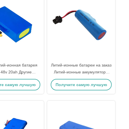
тий-ионная батарея
Литий-ионные батареи на заказ
 48v 20ah Другие
Литий-ионные аккумуляторы
ные материалы
3.7v 500mah
те самую лучшую
Получите самую лучшую
цену
цену