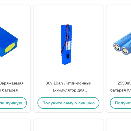
 Заряжаемая
36v 10ah Литий-ионный
2550mA
я батарея
аккумулятор для
батарея К
электрического велосипеда
186
ую лучшую
Получите самую лучшую
Получи
перезаряжаемый
цену