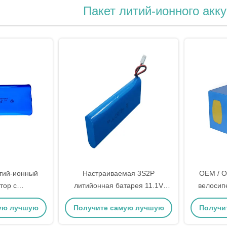
Пакет литий-ионного акк
итий-ионный
Настраиваемая 3S2P
OEM / O
тор с
литийонная батарея 11.1V
велосип
 материалом
5.2AH ICR18650
пакет 1
ую лучшую
Получите самую лучшую
Получи
а
аккум
цену