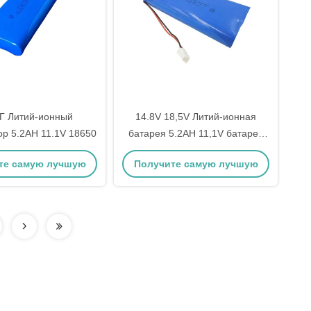
КГ Литий-ионный
14.8V 18,5V Литий-ионная
ор 5.2AH 11.1V 18650
батарея 5.2AH 11,1V батарея
медицинского оборудования
те самую лучшую
Получите самую лучшую
цену
цену