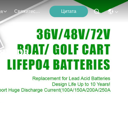
Свяжитесь С Нами
Цитата
ия
ятора