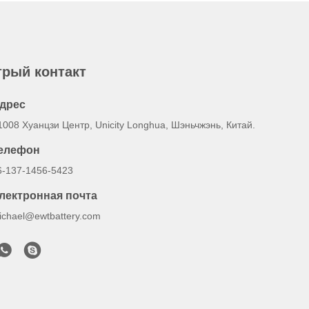
рый контакт
дрес
1008 Хуанцзи Центр, Unicity Longhua, Шэньчжэнь, Китай.
елефон
6-137-1456-5423
лектронная почта
ichael@ewtbattery.com