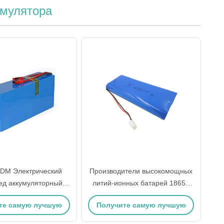
умулятора
DM Электрический
Производители высокомощных
ед аккумуляторный
литий-ионных батарей 18650
8650 Литий-ионный
11.1V 5.2AH CE
те самую лучшую
Получите самую лучшую
улятор 24v 20ah
цену
цену