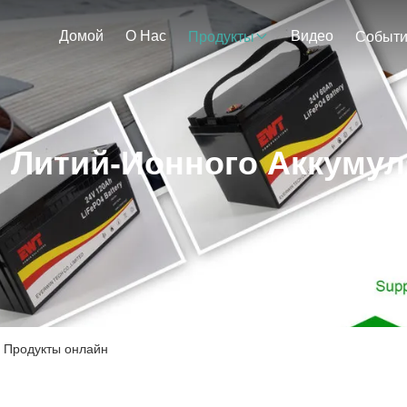
Домой
О Нас
Видео
Продукты
Событ
т Литий-Ионного Аккумул
а Продукты онлайн