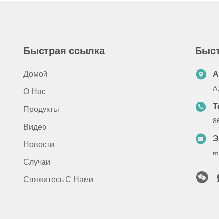
Быстрая ссылка
Быст
Домой
А
A
О Нас
Т
Продукты
8
Видео
Э
Новости
m
Случаи
Свяжитесь С Нами