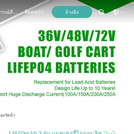
ติดต่อเรา
อ้างอิง
เหตุการณ์ที่เกิดขึ้น
งวัดน้ํา
14500mAh 3.6v แบตเตอรี่ไอออนลิตியம்