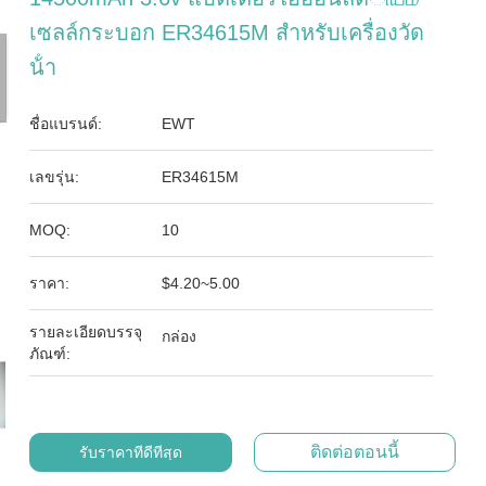
เซลล์กระบอก ER34615M สําหรับเครื่องวัด
น้ํา
ชื่อแบรนด์:
EWT
เลขรุ่น:
ER34615M
MOQ:
10
ราคา:
$4.20~5.00
รายละเอียดบรรจุ
กล่อง
ภัณฑ์:
ติดต่อตอนนี้
รับราคาที่ดีที่สุด