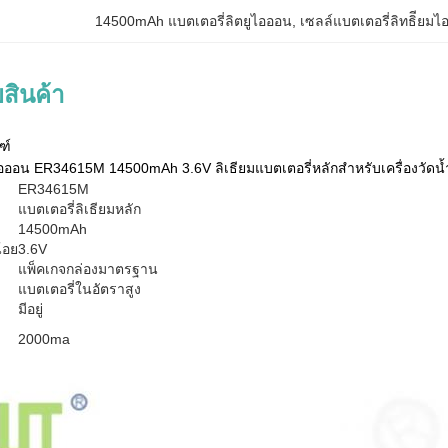
14500mAh แบตเตอรี่ลิตยูไอออน
, 
เซลล์แบตเตอรี่ลิทธิียม
สินค้า
ฑ์
ไอออน ER34615M 14500mAh 3.6V ลิเธียมแบตเตอรี่หลักสำหรับเครื่องวัดน้
ER34615M
แบตเตอรี่ลิเธียมหลัก
14500mAh
้อย
3.6V
แพ็คเกจกล่องมาตรฐาน
แบตเตอรี่ในอัตราสูง
มีอยู่
2000ma