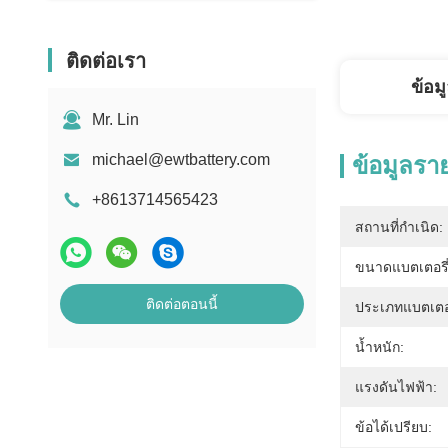
ติดต่อเรา
ข้อม
Mr. Lin
michael@ewtbattery.com
ข้อมูลรา
+8613714565423
สถานที่กำเนิด:
ขนาดแบตเตอรี่
ติดต่อตอนนี้
ประเภทแบตเตอร
น้ำหนัก:
แรงดันไฟฟ้า:
ข้อได้เปรียบ: