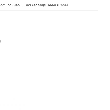
ไอออน กระบอก
, 
3แบตเตอรี่ลิตยูมไอออน.6 วอลต์
ำ