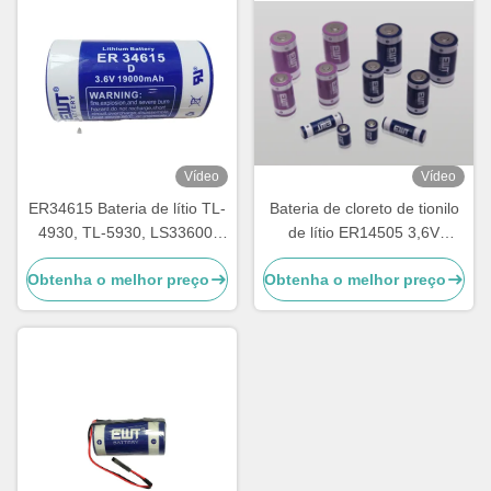
Vídeo
Vídeo
ER34615 Bateria de lítio TL-
Bateria de cloreto de tionilo
4930, TL-5930, LS33600,
de lítio ER14505 3,6V
LS33600C, XL-200F, XL-
4800mAh
Obtenha o melhor preço
Obtenha o melhor preço
205F, SB-D01, SB-D02, PT-
2300