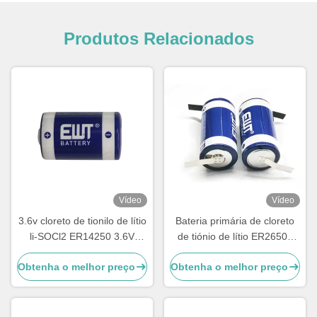
Produtos Relacionados
Vídeo
Vídeo
3.6v cloreto de tionilo de lítio
Bateria primária de cloreto
li-SOCl2 ER14250 3.6V
de tiónio de lítio ER26500
1200mAh 1/2AA TL-4902,
3.6V 8500mAh Bateria de
Obtenha o melhor preço
Obtenha o melhor preço
TLL-5902, LS14250, XL-
lítio LSH14
050F, SB-AA02, PT-2150