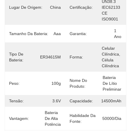
UN38.3 
Lugar De Origem:
China
Certificação:
IEC62133 
CE 
ISO9001
1 
Tamanho Da Bateria:
Aaa
Garantia:
Ano
Celular 
Tipo De
Cilíndrica, 
ER34615M
Forma:
Bateria:
Célula 
Cilíndrica
Bateria 
Nome Do
Peso:
100g
De Lítio 
Produto:
Preliminar
Tensão:
3.6V
Capacidade:
14500mAh
Bateria 
Habilidade Da
Vantagem:
De Alta 
50000/dia
Fonte:
Potência