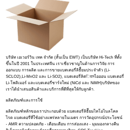
บริษัท เอเวอร์วิน เทค จํากัด (สั้นเป็น EWT) เป็นบริษัท Hi-Tech ที่ตั้ง
ขึ้นในปี 2001 ในประเทศจีน เราเชี่ยวชาญในด้านการวิจัย การ
ออกแบบ การผลิต และการขายแบตเตอรี่ลิธีียมประจําตัว (Li-
SCLO2),Li-MnO2 และ Li-SO2), แบตเตอรี่ลิตিয়ামไอออน แบตเตอรี่ 
Li-โพลิเมอร์ และแบตเตอรี่ชาร์จใหม่ (NiCd และ NiMH)บริษัทของ
เราได้นําเสนอสินค้าและบริการที่ดีที่สุดให้กับลูกค้า.

ผลิตภัณฑ์และการใช้

ผลิตภัณฑ์หลักของเราประกอบด้วย แบตเตอรี่ลิธีียมไทโอไนลโคล
ไรด แบตเตอรี่ที่ใช้อย่างแพร่หลายในเมตร การวัดอุปกรณ์ประโยชน์ 
- AMR ความปลอดภัย - เตือนเตือน การส่องแสง - มุมมองกลางคืน 