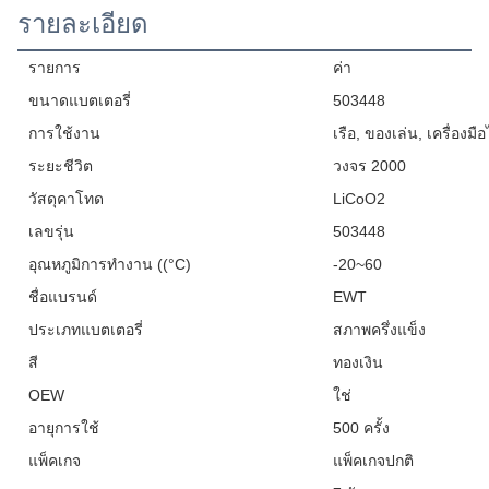
รายละเอียด
รายการ
ค่า
ขนาดแบตเตอรี่
503448
การใช้งาน
เรือ, ของเล่น, เครื่องมื
ระยะชีวิต
วงจร 2000
วัสดุคาโทด
LiCoO2
เลขรุ่น
503448
อุณหภูมิการทํางาน ((°C)
-20~60
ชื่อแบรนด์
EWT
ประเภทแบตเตอรี่
สภาพครึ่งแข็ง
สี
ทองเงิน
OEW
ใช่
อายุการใช้
500 ครั้ง
แพ็คเกจ
แพ็คเกจปกติ