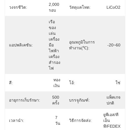
2,000 
วงจรชีวิต:
วัสดุแคโทด:
LiCoO2
รอบ
เรือ 
ของ
เล่น 
เครื่อง
อุณหภูมิในการ
แอปพลิเคชัน:
มือ
-20~60
ทำงาน(℃):
ไฟฟ้า 
เครื่อง
สำรอง
ไฟ
ทอง
สี:
โอ้:
ใช่
เงิน
500 
แพ็คเกจ
อายุการเก็บรักษา:
บรรจุุภัณฑ์:
ครั้ง
ปกติ
ยูพีเอส/ที
7 
เวลานำ:
วิธีการจัดส่ง:
เอ็น
วัน
ที/FEDEX