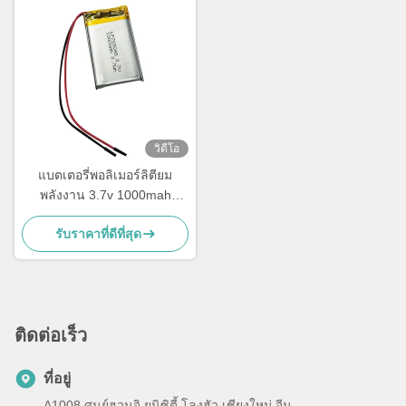
วิดีโอ
แบตเตอรี่พอลิเมอร์ลิตียม
พลังงาน 3.7v 1000mah
แบตเตอรี่ LiPo 703048
รับราคาที่ดีที่สุด
ติดต่อเร็ว
ที่อยู่
A1008 ศูนย์ฮวนจิ ยูนิซิตี้ โลงฮัว เชียงใหม่ จีน