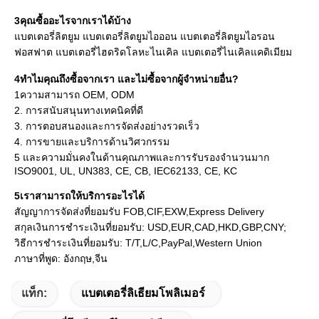
3คุณซื้ออะไรจากเราได้บ้าง
แบตเตอรี่ลิตยูม แบตเตอรี่ลิตยูมไอออน แบตเตอรี่ลิตยูมไอรอน
ฟอสฟาต แบตเตอรี่ไฮดริดโลหะไนเคิล แบตเตอรี่ไนเคิลแคดิเมียม
4ทําไมคุณถึงซื้อจากเรา และไม่ซื้อจากผู้จําหน่ายอื่น?
1ความสามารถ OEM, ODM 

2. การสนับสนุนทางเทคนิคที่ดี

3. การตอบสนองและการจัดส่งอย่างรวดเร็ว

4. การขายและบริการด้านวิศวกรรม

5 และความมั่นคงในด้านคุณภาพและการรับรองจํานวนมาก

ISO9001, UL, UN383, CE, CB, IEC62133, CE, KC
5เราสามารถให้บริการอะไรได้
สัญญาการจัดส่งที่ยอมรับ FOB,CIF,EXW,Express Delivery
สกุลเงินการชําระเงินที่ยอมรับ: USD,EUR,CAD,HKD,GBP,CNY;
วิธีการชําระเงินที่ยอมรับ: T/T,L/C,PayPal,Western Union
ภาษาที่พูด: อังกฤษ,จีน
แท็ก:
แบตเตอรี่ลิเธียมโพลิเมอร์