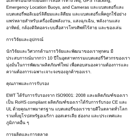
อิเล็กทรอนิกส์รถยนต์การสื่อสารทางวิทยุ, GPS Tracking, 
Emergency Location Buoys, and Cameras และแบตเตอรี่และ
แบตเตอรี่พอลิเมอร์ลิตียมและลิตียม และแบตเตอรี่แพ็คถูกใช้อย่าง
แพร่หลายสําหรับเครื่องมือพลังงาน, แสงฉุกเฉิน, พลังงานแสง
อาทิตย์, กล้องดิจิตอลระบบสื่อสารโทรศัพท์ไร้สาย และของเล่น

การวิจัยและอุปกรณ์

นักวิจัยและวิศวกรด้านการวิจัยและพัฒนาของเราทุกคน มี
ประสบการณ์มากกว่า 10 ปีในอุตสาหกรรมแบตเตอรี่วิศวกรของเรา
มุ่งมั่นในการพัฒนาผลิตภัณฑ์ใหม่ เพื่อตอบสนองความต้องการและ
ความต้องการเฉพาะเจาะจงของลูกค้าของเรา.

คุณภาพและการรับรอง

EWT ได้รับการรับรองจาก ISO9001: 2008 และผลิตภัณฑ์ของเรา
เป็น RoHS compliant ผลิตภัณฑ์ของเราได้รับการรับรอง CE และ 
UL ด้วยคุณภาพมาตรฐาน แบตเตอรี่ของเราขายดีในตลาดทั่วโลก
รวมทั้งยุโรปสหรัฐอเมริกา ออสเตรเลีย ฮ่องกง และประเทศและ
ภูมิภาคอื่น ๆ

การผลิตและการตลาด
