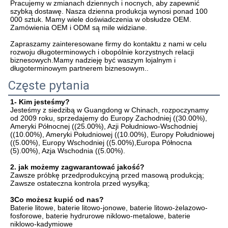
Pracujemy w zmianach dziennych i nocnych, aby zapewnić 
szybką dostawę. Nasza dzienna produkcja wynosi ponad 100 
000 sztuk. Mamy wiele doświadczenia w obsłudze OEM. 
Zamówienia OEM i ODM są mile widziane.

Zapraszamy zainteresowane firmy do kontaktu z nami w celu 
rozwoju długoterminowych i obopólnie korzystnych relacji 
biznesowych.Mamy nadzieję być waszym lojalnym i 
długoterminowym partnerem biznesowym..
Częste pytania
1- Kim jesteśmy?
Jesteśmy z siedzibą w Guangdong w Chinach, rozpoczynamy 
od 2009 roku, sprzedajemy do Europy Zachodniej ((30.00%), 
Ameryki Północnej ((25.00%), Azji Południowo-Wschodniej 
((10.00%), Ameryki Południowej ((10.00%), Europy Południowej 
((5.00%), Europy Wschodniej ((5.00%),Europa Północna 
(5).00%), Azja Wschodnia ((5.00%).
2. jak możemy zagwarantować jakość?
Zawsze próbkę przedprodukcyjną przed masową produkcją;
Zawsze ostateczna kontrola przed wysyłką;
3Co możesz kupić od nas?
Baterie litowe, baterie litowo-jonowe, baterie litowo-żelazowo-
fosforowe, baterie hydrurowe niklowo-metalowe, baterie 
niklowo-kadymiowe