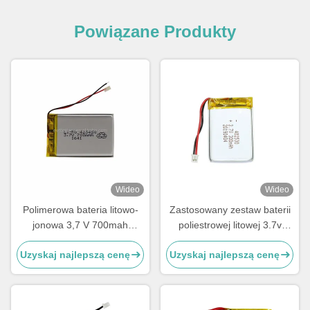
Powiązane Produkty
Wideo
Wideo
Polimerowa bateria litowo-
Zastosowany zestaw baterii
jonowa 3,7 V 700mah
poliestrowej litowej 3.7v
LP423450
300mah bateria LiPo 402530
Uzyskaj najlepszą cenę
Uzyskaj najlepszą cenę