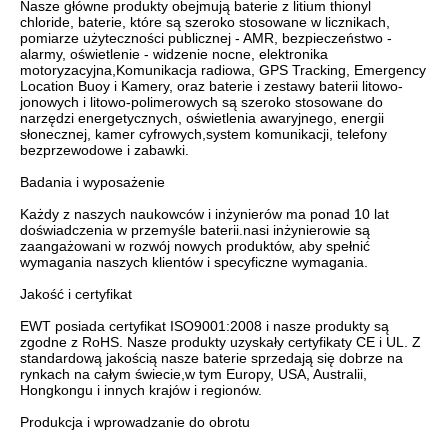
Nasze główne produkty obejmują baterie z litium thionyl 
chloride, baterie, które są szeroko stosowane w licznikach, 
pomiarze użyteczności publicznej - AMR, bezpieczeństwo - 
alarmy, oświetlenie - widzenie nocne, elektronika 
motoryzacyjna,Komunikacja radiowa, GPS Tracking, Emergency 
Location Buoy i Kamery, oraz baterie i zestawy baterii litowo-
jonowych i litowo-polimerowych są szeroko stosowane do 
narzędzi energetycznych, oświetlenia awaryjnego, energii 
słonecznej, kamer cyfrowych,system komunikacji, telefony 
bezprzewodowe i zabawki.

Badania i wyposażenie 

Każdy z naszych naukowców i inżynierów ma ponad 10 lat 
doświadczenia w przemyśle baterii.nasi inżynierowie są 
zaangażowani w rozwój nowych produktów, aby spełnić 
wymagania naszych klientów i specyficzne wymagania.

Jakość i certyfikat 

EWT posiada certyfikat ISO9001:2008 i nasze produkty są 
zgodne z RoHS. Nasze produkty uzyskały certyfikaty CE i UL. Z 
standardową jakością nasze baterie sprzedają się dobrze na 
rynkach na całym świecie,w tym Europy, USA, Australii, 
Hongkongu i innych krajów i regionów.

Produkcja i wprowadzanie do obrotu 
