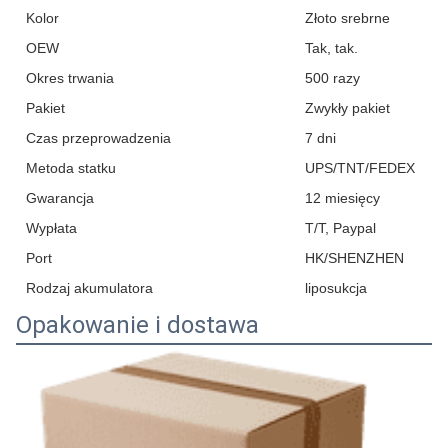
Kolor
Złoto srebrne
OEW
Tak, tak.
Okres trwania
500 razy
Pakiet
Zwykły pakiet
Czas przeprowadzenia
7 dni
Metoda statku
UPS/TNT/FEDEX
Gwarancja
12 miesięcy
Wypłata
T/T, Paypal
Port
HK/SHENZHEN
Rodzaj akumulatora
liposukcja
Opakowanie i dostawa