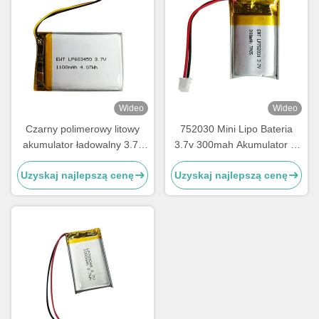
Wideo
Wideo
Czarny polimerowy litowy
752030 Mini Lipo Bateria
akumulator ładowalny 3.7v
3.7v 300mah Akumulator Li
1100mah
Polimerowy
Uzyskaj najlepszą cenę
Uzyskaj najlepszą cenę