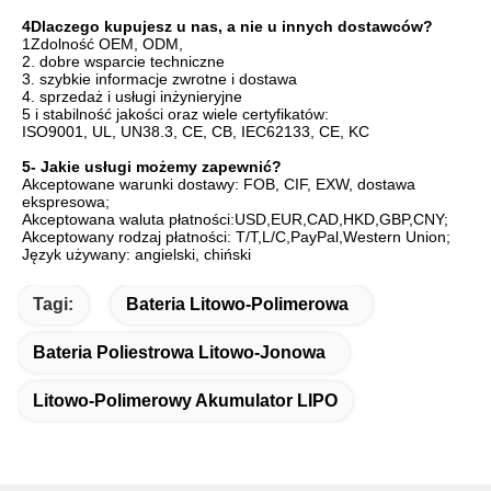
4Dlaczego kupujesz u nas, a nie u innych dostawców?
1Zdolność OEM, ODM, 

2. dobre wsparcie techniczne 

3. szybkie informacje zwrotne i dostawa 

4. sprzedaż i usługi inżynieryjne 

5 i stabilność jakości oraz wiele certyfikatów:

ISO9001, UL, UN38.3, CE, CB, IEC62133, CE, KC
5- Jakie usługi możemy zapewnić?
Akceptowane warunki dostawy: FOB, CIF, EXW, dostawa 
ekspresowa;
Akceptowana waluta płatności:USD,EUR,CAD,HKD,GBP,CNY;
Akceptowany rodzaj płatności: T/T,L/C,PayPal,Western Union;
Język używany: angielski, chiński
Tagi:
Bateria Litowo-Polimerowa
Bateria Poliestrowa Litowo-Jonowa
Litowo-Polimerowy Akumulator LIPO