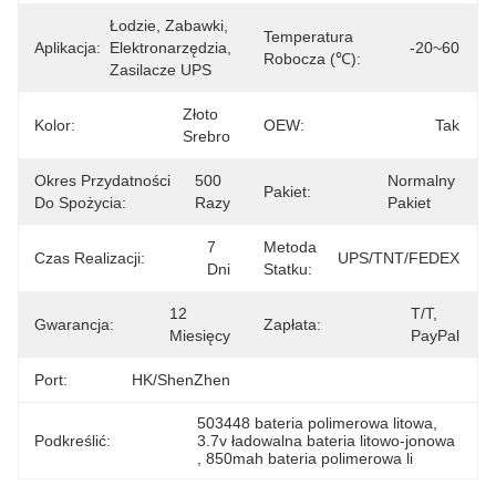
Łodzie, Zabawki, 
Temperatura
Aplikacja:
Elektronarzędzia, 
-20~60
Robocza (℃):
Zasilacze UPS
Złoto 
Kolor:
OEW:
Tak
Srebro
Okres Przydatności
500 
Normalny 
Pakiet:
Do Spożycia:
Razy
Pakiet
7 
Metoda
Czas Realizacji:
UPS/TNT/FEDEX
Dni
Statku:
12 
T/T, 
Gwarancja:
Zapłata:
Miesięcy
PayPal
Port:
HK/ShenZhen
503448 bateria polimerowa litowa
, 
Podkreślić:
3.7v ładowalna bateria litowo-jonowa
, 
850mah bateria polimerowa li