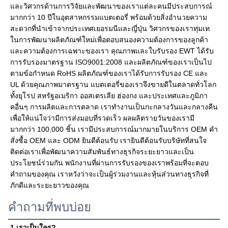
และวิศวกรด้านการวิจัยและพัฒนาของเราแต่ละคนมีประสบการณ์
มากกว่า 10 ปีในอุตสาหกรรมแบตเตอรี่ พร้อมด้วยสิ่งอำนวยความ
สะดวกที่นำเข้าจากประเทศเยอรมนีและญี่ปุ่น วิศวกรของเราทุ่มเท
ในการพัฒนาผลิตภัณฑ์ใหม่เพื่อตอบสนองความต้องการของลูกค้า
และความต้องการเฉพาะของเรา คุณภาพและใบรับรอง EWT ได้รับ
การรับรองมาตรฐาน ISO9001:2008 และผลิตภัณฑ์ของเราเป็นไป
ตามข้อกำหนด RoHS ผลิตภัณฑ์ของเราได้รับการรับรอง CE และ 
UL ด้วยคุณภาพมาตรฐาน แบตเตอรี่ของเราจึงขายดีในตลาดทั่วโลก 
ทั้งยุโรป สหรัฐอเมริกา ออสเตรเลีย ฮ่องกง และประเทศและภูมิภา
คอื่นๆ การผลิตและการตลาด เราทำงานเป็นกะกลางวันและกลางคืน
เพื่อให้แน่ใจว่ามีการส่งมอบที่รวดเร็ว ผลผลิตรายวันของเรามี
มากกว่า 100,000 ชิ้น เรามีประสบการณ์มากมายในบริการ OEM คำ
สั่งซื้อ OEM และ ODM ยินดีต้อนรับ เรายินดีต้อนรับบริษัทที่สนใจ
ติดต่อเราเพื่อพัฒนาความสัมพันธ์ทางธุรกิจระยะยาวและเป็น
ประโยชน์ร่วมกัน พนักงานที่ผ่านการรับรองของเราพร้อมที่จะตอบ
คำถามของคุณ เราหวังว่าจะเป็นผู้ร่วมงานและหุ้นส่วนทางธุรกิจที่
ภักดีและระยะยาวของคุณ
คำถามที่พบบ่อย
1.เราเป็นใคร?