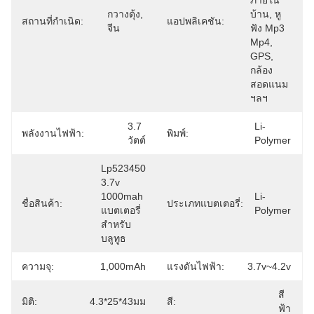
ภายใน
กวางตุ้ง, 
บ้าน, หู
สถานที่กำเนิด:
แอปพลิเคชัน:
จีน
ฟัง Mp3 
Mp4, 
GPS, 
กล้อง
สอดแนม 
ฯลฯ
3.7 
Li-
พลังงานไฟฟ้า:
พิมพ์:
วัตต์
Polymer
Lp523450 
3.7v 
1000mah 
Li-
ชื่อสินค้า:
ประเภทแบตเตอรี่:
แบตเตอรี่
Polymer
สำหรับ
บลูทูธ
ความจุ:
1,000mAh
แรงดันไฟฟ้า:
3.7v~4.2v
สี
มิติ:
4.3*25*43มม
สี:
ฟ้า