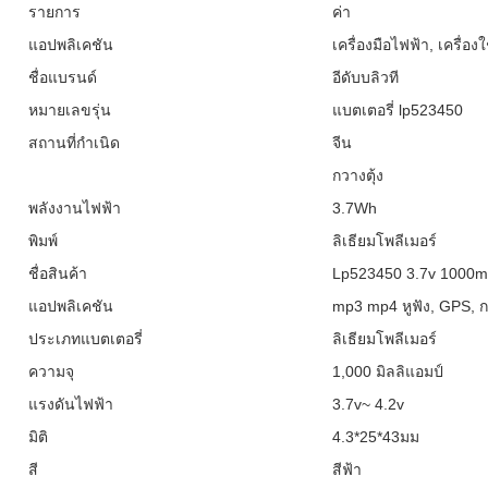
รายการ
ค่า
แอปพลิเคชัน
เครื่องมือไฟฟ้า, เครื่อง
ชื่อแบรนด์
อีดับบลิวที
หมายเลขรุ่น
แบตเตอรี่ lp523450
สถานที่กำเนิด
จีน
กวางตุ้ง
พลังงานไฟฟ้า
3.7Wh
พิมพ์
ลิเธียมโพลีเมอร์
ชื่อสินค้า
Lp523450 3.7v 1000ma
แอปพลิเคชัน
mp3 mp4 หูฟัง, GPS, 
ประเภทแบตเตอรี่
ลิเธียมโพลีเมอร์
ความจุ
1,000 มิลลิแอมป์
แรงดันไฟฟ้า
3.7v~ 4.2v
มิติ
4.3*25*43มม
สี
สีฟ้า