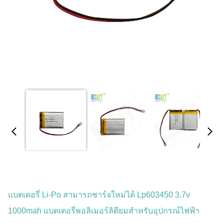
แบตเตอรี่ Li-Po สามารถชาร์จใหม่ได้ Lp603450 3.7v
1000mah แบตเตอรี่พอลิเมอร์ลิตียมสําหรับอุปกรณ์ไฟฟ้า