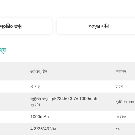
িস্তারিত তথ্য
পণ্যের বর্ণনা
থ্য
গুয়াংডং, চীন
আবেদন:
3.7 হু
টাইপ:
ব্লুটুথের জন্য Lp523450 3.7v 1000mah 
ব্যাটারির ধরন:
ব্যাটারি
1000mAh
ভোল্টেজ:
4.3*25*43 মিমি
রঙ: