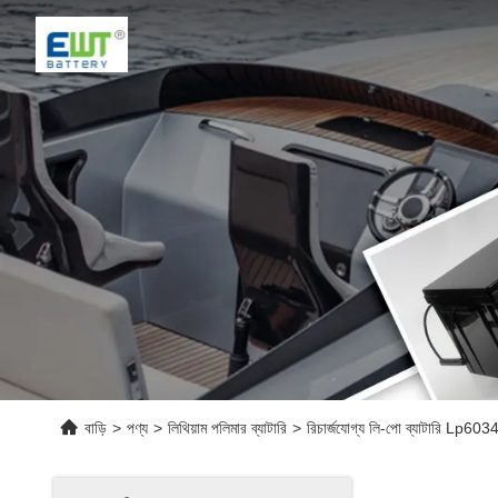
বাড়ি
>
পণ্য
>
লিথিয়াম পলিমার ব্যাটারি
>
রিচার্জযোগ্য লি-পো ব্যাটারি Lp60