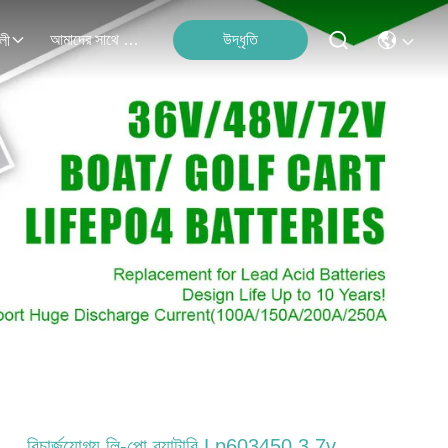
আমাদের সাথে যোগাযোগ
উদ্ধৃতি
লী
রিচার্জযোগ্য লি-পো ব্যাটারি Lp603450 3.7v