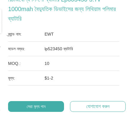
1000mah বৈদ্যুতিক ডিভাইসের জন্য লিথিয়াম পলিমার
ব্যাটারি
ব্র্যান্ড নাম:
EWT
মডেল নম্বর:
lp523450 ব্যাটারি
MOQ.:
10
মূল্য:
$1-2
যোগাযোগ করুন
সেরা মূল্য পান