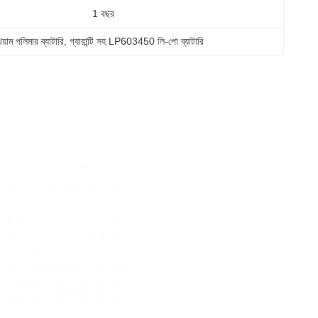
1 বছর
িয়াম পলিমার ব্যাটারি
, 
গ্যারান্টি সহ LP603450 লি-পো ব্যাটারি