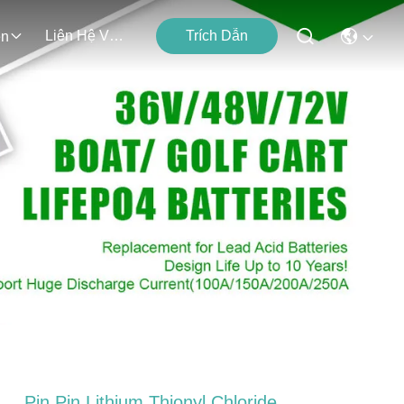
Liên Hệ Với Chúng Tôi
Trích Dẫn
ện
Pin Pin Lithium Thionyl Chloride