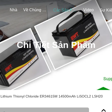
Nhà
Về Chúng Tôi
Video
Các Sản Phẩm
Sự Ki
Chi Tiết Sản Phẩm
n Lithium Thionyl Chloride ER34615M 14500mAh LiSOCL2 LSH20