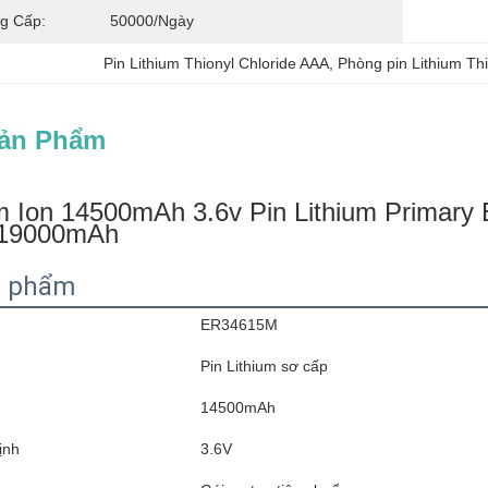
g Cấp:
50000/ngày
Pin Lithium Thionyl Chloride AAA
, 
Phòng pin Lithium Thi
Sản Phẩm
um Ion 14500mAh 3.6v Pin Lithium Prim
 19000mAh
n phẩm
ER34615M
Pin Lithium sơ cấp
14500mAh
ịnh
3.6V