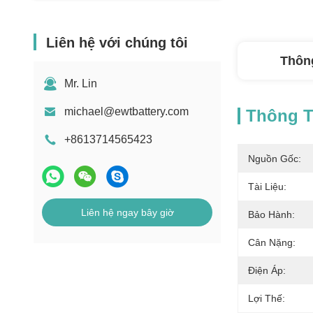
Liên hệ với chúng tôi
Thông
Mr. Lin
michael@ewtbattery.com
Thông Ti
+8613714565423
Nguồn Gốc:
Tài Liệu:
Liên hệ ngay bây giờ
Bảo Hành:
Cân Nặng:
Điện Áp:
Lợi Thế: