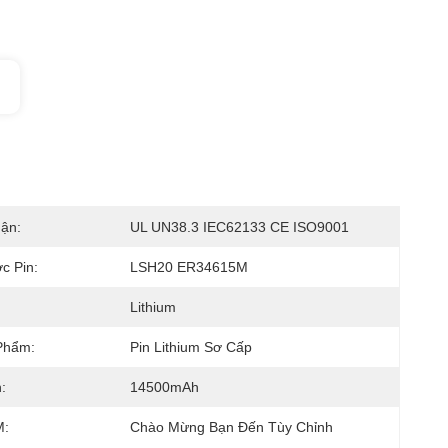
ận:
UL UN38.3 IEC62133 CE ISO9001
c Pin:
LSH20 ER34615M
Lithium
Phẩm:
Pin Lithium Sơ Cấp
:
14500mAh
:
Chào Mừng Bạn Đến Tùy Chỉnh