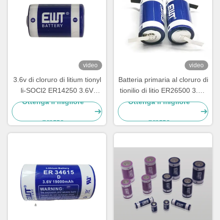
video
video
3.6v di cloruro di litium tionyl
Batteria primaria al cloruro di
li-SOCl2 ER14250 3.6V
tionilio di litio ER26500 3.6V
1200mAh 1/2AA TL-4902,
8500mAh LSH14 Batteria al
Ottenga il migliore
Ottenga il migliore
TLL-5902, LS14250, XL-
litio
prezzo
prezzo
050F, SB-AA02, PT-2150