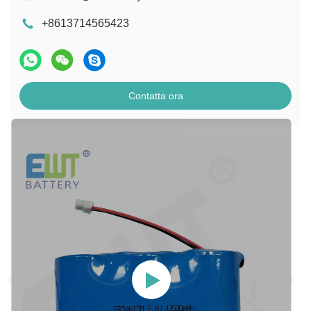
+8613714565423
Contatta ora