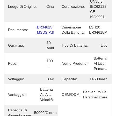
UN38.3 
Luogo Di Origine:
Cina
Certificazione:
IEC62133 
CE 
ISO9001
ER34615 
Dimensione
LSH20 
Documento:
MSDS.pdf
Della Batteria:
ER34615M
10 
Garanzia:
Tipo Di Batteria:
Litio
Anni
Batteria 
100 
Peso:
Nome Prodotto:
Al Litio 
G
Primaria
Voltaggio:
3.6v
Capacità:
14500mAh
Batteria 
Benvenuto Da 
Vantaggio:
Ad Alta 
OEM/ODM:
Personalizzare
Velocità
Capacità Di
50000/giorno
Alimentazione: