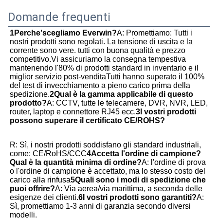
Domande frequenti
1Perche'scegliamo Everwin?
A: Promettiamo: Tutti i 
nostri prodotti sono regolati. La tensione di uscita e la 
corrente sono vere. tutti con buona qualità e prezzo 
competitivo.Vi assicuriamo la consegna tempestiva 
mantenendo l'80% di prodotti standard in inventario e il 
miglior servizio post-venditaTutti hanno superato il 100% 
del test di invecchiamento a pieno carico prima della 
spedizione.
2Qual è la gamma applicabile di questo 
prodotto?
A: CCTV, tutte le telecamere, DVR, NVR, LED, 
router, laptop e connettore RJ45 ecc.
3I vostri prodotti 
possono superare il certificato CE/ROHS?
R: Sì, i nostri prodotti soddisfano gli standard industriali, 
come: CE/RoHS/CCC
4Accetta l'ordine di campione? 
Qual è la quantità minima di ordine?
A: l'ordine di prova 
o l'ordine di campione è accettato, ma lo stesso costo del 
carico alla rinfusa
5Quali sono i modi di spedizione che 
puoi offrire?
A: Via aerea/via marittima, a seconda delle 
esigenze dei clienti.
6I vostri prodotti sono garantiti?
A: 
Sì, promettiamo 1-3 anni di garanzia secondo diversi 
modelli.