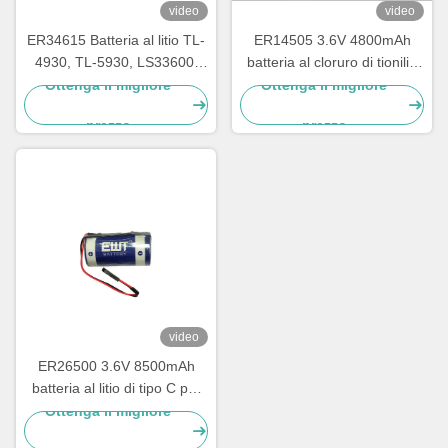
video
video
ER34615 Batteria al litio TL-
ER14505 3.6V 4800mAh
4930, TL-5930, LS33600,
batteria al cloruro di tionilio
LS33600C, XL-200F, XL-
di litio
Ottenga il migliore
Ottenga il migliore
205F, SB-D01, SB-D02, PT-
prezzo
prezzo
2300
video
ER26500 3.6V 8500mAh
batteria al litio di tipo C per
dispositivi IoT e contatori
Ottenga il migliore
industriali