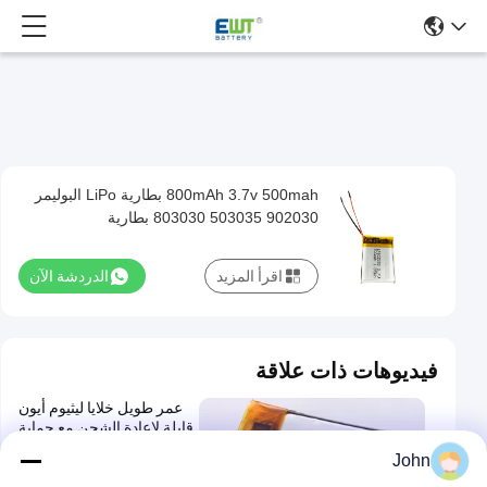
800mAh 3.7v 500mah بطارية LiPo البوليمر
800mAh
902030 503035 803030 بطارية
3.7v
500mah
اقرأ المزيد
الدردشة الآن
بطارية
LiPo
البوليمر
فيديوهات ذات علاقة
902030
عمر طويل خلايا ليثيوم أيون
503035
قابلة لإعادة الشحن مع حماية
803030
PCB و 60mΩ مقاومة داخلية
John
-20 °C إلى 60 °C
بطارية